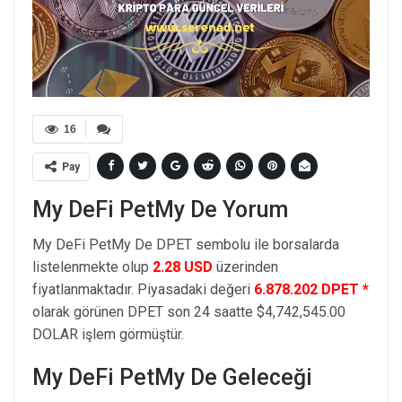
16
Pay
My DeFi PetMy De Yorum
My DeFi PetMy De DPET sembolu ile borsalarda
listelenmekte olup
2.28 USD
üzerinden
fiyatlanmaktadır. Piyasadaki değeri
6.878.202 DPET *
olarak görünen DPET son 24 saatte $4,742,545.00
DOLAR işlem görmüştür.
My DeFi PetMy De Geleceği