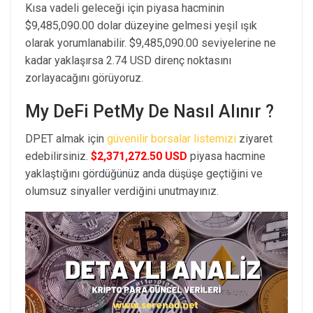
Kısa vadeli geleceği için piyasa hacminin
$9,485,090.00 dolar düzeyine gelmesi yeşil ışık
olarak yorumlanabilir. $9,485,090.00 seviyelerine ne
kadar yaklaşırsa 2.74 USD direnç noktasını
zorlayacağını görüyoruz.
My DeFi PetMy De Nasıl Alınır ?
DPET almak için
güvenilir borsalar listemizi
ziyaret
edebilirsiniz.
$2,371,272.50 USD
piyasa hacmine
yaklaştığını gördüğünüz anda düşüşe geçtiğini ve
olumsuz sinyaller verdiğini unutmayınız.