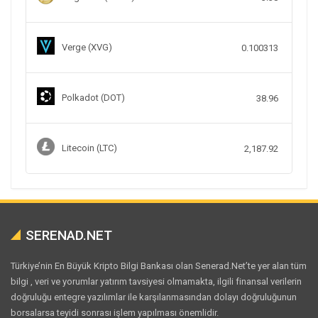
Verge (XVG)
0.100313
Polkadot (DOT)
38.96
Litecoin (LTC)
2,187.92
SERENAD.NET
Türkiye’nin En Büyük Kripto Bilgi Bankası olan Senerad.Net’te yer alan tüm
bilgi , veri ve yorumlar yatırım tavsiyesi olmamakta, ilgili finansal verilerin
doğruluğu entegre yazılımlar ile karşılanmasından dolayı doğruluğunun
borsalarsa teyidi sonrası işlem yapılması önemlidir.