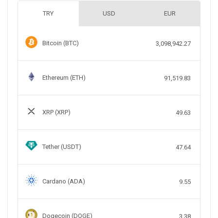
TRY
USD
EUR
Bitcoin (BTC)
3,098,942.27
Ethereum (ETH)
91,519.83
XRP (XRP)
49.63
Tether (USDT)
47.64
Cardano (ADA)
9.55
Dogecoin (DOGE)
3.38