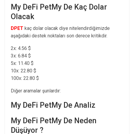
My DeFi PetMy De Kaç Dolar
Olacak
DPET
kaç dolar olacak diye nitelendirdiğimizde
aşağıdaki destek noktaları son derece kritikdir.
2x: 4.56 $
3x: 6.84 $
5x: 11.40 $
10x: 22.80 $
100x: 22.80 $
Diğer aramalar şunlardır:
My DeFi PetMy De Analiz
My DeFi PetMy De Neden
Düşüyor ?