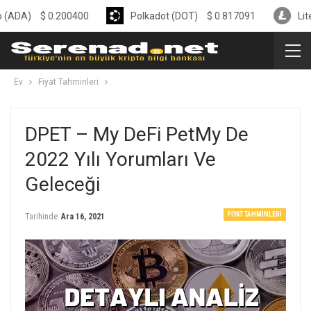
$
0.200400
Polkadot (DOT)
$
0.817091
Litecoin (LT
Ev
Fiyat Tahminleri
DPET – My DeFi PetMy De
2022 Yılı Yorumları Ve
Geleceği
FIYAT TAHMINLERI
Tarihinde
Ara 16, 2021