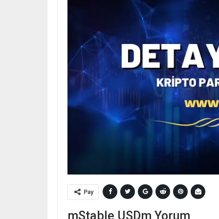
Pay
mStable USDm Yorum