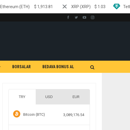
$
1,913.81
XRP (XRP)
$
1.03
Tether (USDT)
$
0.
BORSALAR
BEDAVA BONUS AL
TRY
USD
EUR
Bitcoin (BTC)
3,089,176.54