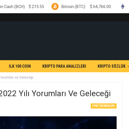
215.55
Bitcoin (BTC)
$
64,766.00
Ethereum (ETH)
İLK 100 COİN
KRİPTO PARA ANALİZLERİ
KRİPTO SÖZLÜK
orumları ve Geleceği
22 Yılı Yorumları Ve Geleceği
FIYAT TAHMINLERI