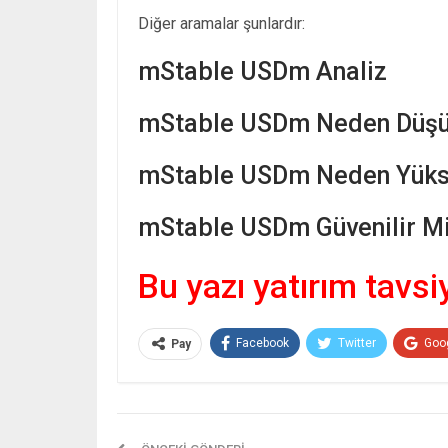
Diğer aramalar şunlardır:
mStable USDm Analiz
mStable USDm Neden Düşü
mStable USDm Neden Yükse
mStable USDm Güvenilir Mi
Bu yazı yatırım tavsi
Facebook
Twitter
Goo
Pay