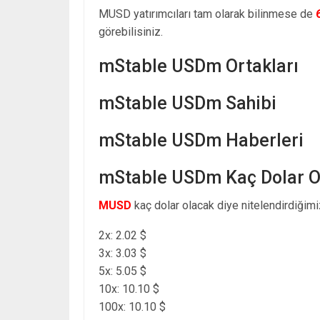
MUSD yatırımcıları tam olarak bilinmese de
görebilisiniz.
mStable USDm Ortakları
mStable USDm Sahibi
mStable USDm Haberleri
mStable USDm Kaç Dolar O
MUSD
kaç dolar olacak diye nitelendirdiğimi
2x: 2.02 $
3x: 3.03 $
5x: 5.05 $
10x: 10.10 $
100x: 10.10 $