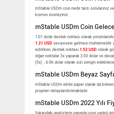
mStable USDm coin nedir tarzı sorularınız v
kısmını inceleyiniz.
mStable USDm Coin Gelece
1.01 dolar destek noktası olarak yorumlanırk
1.21 USD
seviyesine gelmesi muhtemeldir. o
edilirken; destek noktası
1.52 USD
olarak gö
diğer noktalar 3x yaparak 3.03 dolar ve dev
(5x) , 6.06 dolar olarak sizi zengin edebilecek
mStable USDm Beyaz Sayf
mStable USDm white paper olarak da bilinen 
projeleri detaylandırılmaktadır.
mStable USDm 2022 Yılı Fi
Yukarıdaki analizlerin yanında uzun vadeli g