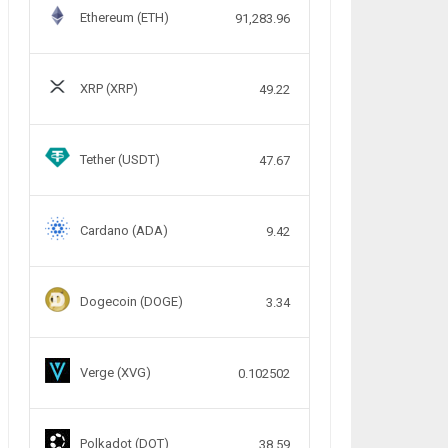
Ethereum (ETH)
91,283.96
XRP (XRP)
49.22
Tether (USDT)
47.67
Cardano (ADA)
9.42
Dogecoin (DOGE)
3.34
Verge (XVG)
0.102502
Polkadot (DOT)
38.59