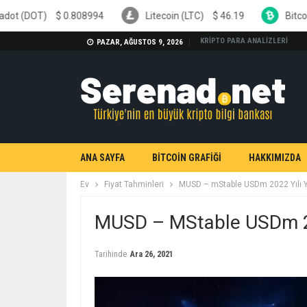
808994
Litecoin (LTC)
$
46.19
Bitcoin Cash (BCH)
$
KRİPTO PARA ANALİZLERİ
PAZAR, AĞUSTOS 9, 2026
ANA SAYFA
BİTCOİN GRAFİĞİ
HAKKIMIZDA
Ev
Fiyat Tahminleri
MUSD – mStable USDm 2022 Yılı Y
MUSD – MStable USDm 20
Tarihinde
Ara 26, 2021