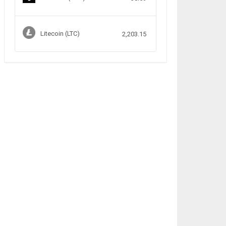
Litecoin (LTC)
2,203.15