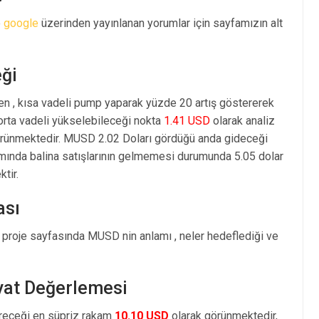
e
google
üzerinden yayınlanan yorumlar için sayfamızın alt
ği
en , kısa vadeli pump yaparak yüzde 20 artış göstererek
rta vadeli yükselebileceği nokta
1.41 USD
olarak analiz
rünmektedir. MUSD 2.02 Doları gördüğü anda gideceği
amında balina satışlarının gelmemesi durumunda 5.05 dolar
tir.
ası
proje sayfasında MUSD nin anlamı , neler hedeflediği ve
yat Değerlemesi
öreceği en süpriz rakam
10.10 USD
olarak görünmektedir,