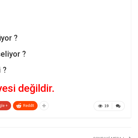
yor ?
liyor ?
 ?
yesi değildir.
gle +
ReddIt
19