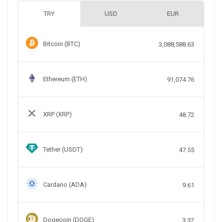
TRY
USD
EUR
Bitcoin (BTC)
3,088,588.63
Ethereum (ETH)
91,074.76
XRP (XRP)
48.72
Tether (USDT)
47.55
Cardano (ADA)
9.61
Dogecoin (DOGE)
3.32