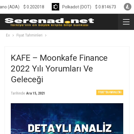
A)
$
0.202018
Polkadot (DOT)
$
0.814673
Litecoin
Ev
Fiyat Tahminleri
KAFE – Moonkafe Finance
2022 Yılı Yorumları Ve
Geleceği
FIYAT TAHMINLERI
Tarihinde
Ara 15, 2021