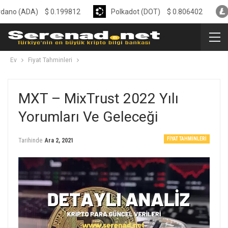
DA)
$
0.199812
Polkadot (DOT)
$
0.806402
Litecoi
Ev
Fiyat Tahminleri
MXT – MixTrust 2022 Yılı
Yorumları Ve Geleceği
FIYAT TAHMINLERI
Tarihinde
Ara 2, 2021