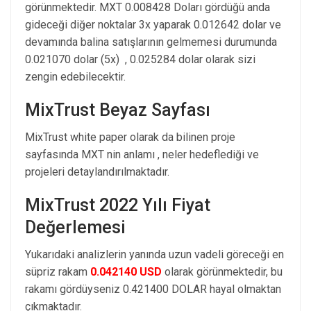
görünmektedir. MXT 0.008428 Doları gördüğü anda
gideceği diğer noktalar 3x yaparak 0.012642 dolar ve
devamında balina satışlarının gelmemesi durumunda
0.021070 dolar (5x) , 0.025284 dolar olarak sizi
zengin edebilecektir.
MixTrust Beyaz Sayfası
MixTrust white paper olarak da bilinen proje
sayfasında MXT nin anlamı , neler hedeflediği ve
projeleri detaylandırılmaktadır.
MixTrust 2022 Yılı Fiyat
Değerlemesi
Yukarıdaki analizlerin yanında uzun vadeli göreceği en
süpriz rakam
0.042140 USD
olarak görünmektedir, bu
rakamı gördüyseniz 0.421400 DOLAR hayal olmaktan
çıkmaktadır.