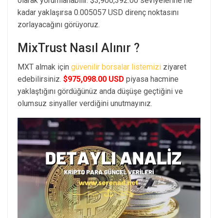
olarak yorumlanabilir. $3,900,392.00 seviyelerine ne
kadar yaklaşırsa 0.005057 USD direnç noktasını
zorlayacağını görüyoruz.
MixTrust Nasıl Alınır ?
MXT almak için
güvenilir borsalar listemizi
ziyaret
edebilirsiniz.
$975,098.00 USD
piyasa hacmine
yaklaştığını gördüğünüz anda düşüşe geçtiğini ve
olumsuz sinyaller verdiğini unutmayınız.