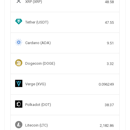
XRP (XRP)
48.58
Tether (USDT)
47.55
Cardano (ADA)
9.51
Dogecoin (DOGE)
3.32
Verge (XVG)
0.096249
Polkadot (DOT)
38.37
Litecoin (LTC)
2,182.86