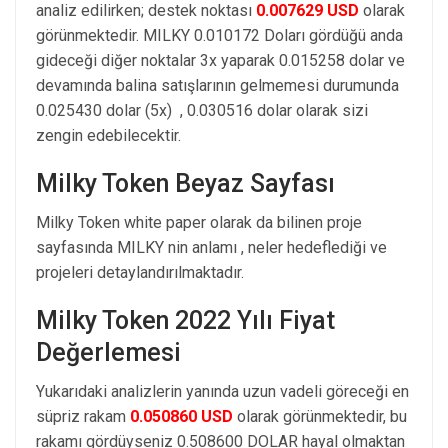
analiz edilirken; destek noktası
0.007629 USD
olarak
görünmektedir. MILKY 0.010172 Doları gördüğü anda
gideceği diğer noktalar 3x yaparak 0.015258 dolar ve
devamında balina satışlarının gelmemesi durumunda
0.025430 dolar (5x) , 0.030516 dolar olarak sizi
zengin edebilecektir.
Milky Token Beyaz Sayfası
Milky Token white paper olarak da bilinen proje
sayfasında MILKY nin anlamı , neler hedeflediği ve
projeleri detaylandırılmaktadır.
Milky Token 2022 Yılı Fiyat
Değerlemesi
Yukarıdaki analizlerin yanında uzun vadeli göreceği en
süpriz rakam
0.050860 USD
olarak görünmektedir, bu
rakamı gördüyseniz 0.508600 DOLAR hayal olmaktan