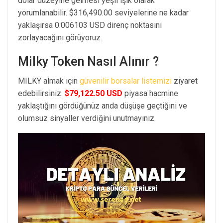
dolar düzeyine gelmesi yeşil ışık olarak
yorumlanabilir. $316,490.00 seviyelerine ne kadar
yaklaşırsa 0.006103 USD direnç noktasını
zorlayacağını görüyoruz.
Milky Token Nasıl Alınır ?
MILKY almak için
güvenilir borsalar listemizi
ziyaret
edebilirsiniz.
$79,122.50 USD
piyasa hacmine
yaklaştığını gördüğünüz anda düşüşe geçtiğini ve
olumsuz sinyaller verdiğini unutmayınız.