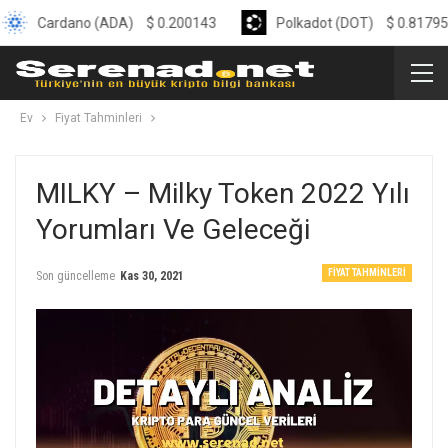
ardano (ADA)
$
0.200143
Polkadot (DOT)
$
0.817956
Ev
Fiyat Tahminleri
MILKY – Milky Token 2022 Yılı
Yorumları Ve Geleceği
FIYAT TAHMINLERI
Son güncelleme
Kas 30, 2021