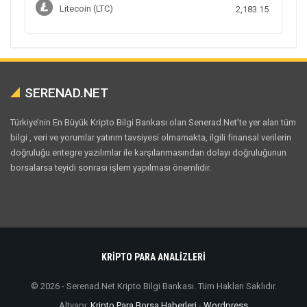
Litecoin (LTC)
2,183.15
SERENAD.NET
Türkiye’nin En Büyük Kripto Bilgi Bankası olan Senerad.Net’te yer alan tüm
bilgi , veri ve yorumlar yatırım tavsiyesi olmamakta, ilgili finansal verilerin
doğruluğu entegre yazılımlar ile karşılanmasından dolayı doğruluğunun
borsalarsa teyidi sonrası işlem yapılması önemlidir.
KRİPTO PARA ANALİZLERİ
© 2026 - Serenad.Net Kripto Bilgi Bankası. Tüm Hakları Saklıdır.
Altyapı:
Kripto Para Borsa Haberleri
-
Wordpress