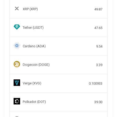
XRP (XRP)
49.87
Tether (USDT)
47.65
Cardano (ADA)
9.54
Dogecoin (DOGE)
3.39
Verge (XVG)
0.100933
Polkadot (DOT)
39.00