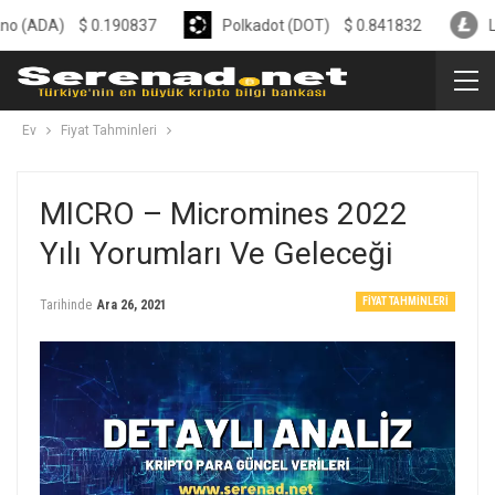
)
$
0.190837
Polkadot (DOT)
$
0.841832
Litecoin 
Ev
Fiyat Tahminleri
MICRO – Micromines 2022
Yılı Yorumları Ve Geleceği
FIYAT TAHMINLERI
Tarihinde
Ara 26, 2021