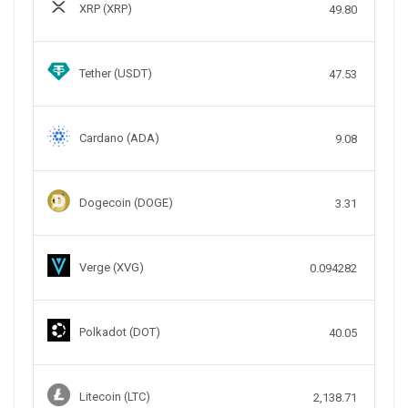
XRP (XRP)
49.80
Tether (USDT)
47.53
Cardano (ADA)
9.08
Dogecoin (DOGE)
3.31
Verge (XVG)
0.094282
Polkadot (DOT)
40.05
Litecoin (LTC)
2,138.71