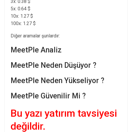
3x: 0.38 $
5x: 0.64 $
10x: 1.27 $
100x: 1.27 $
Diğer aramalar şunlardır:
MeetPle Analiz
MeetPle Neden Düşüyor ?
MeetPle Neden Yükseliyor ?
MeetPle Güvenilir Mi ?
Bu yazı yatırım tavsiyesi
değildir.