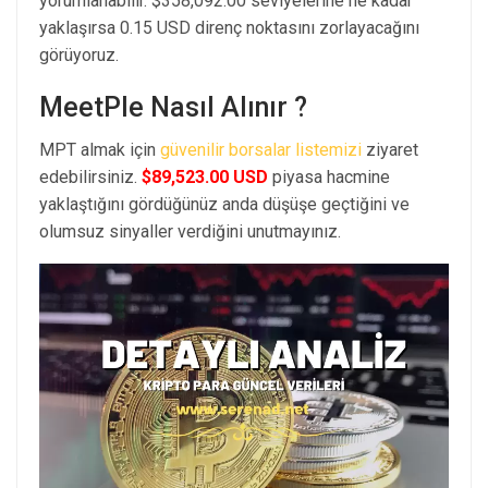
yorumlanabilir. $358,092.00 seviyelerine ne kadar
yaklaşırsa 0.15 USD direnç noktasını zorlayacağını
görüyoruz.
MeetPle Nasıl Alınır ?
MPT almak için
güvenilir borsalar listemizi
ziyaret
edebilirsiniz.
$89,523.00 USD
piyasa hacmine
yaklaştığını gördüğünüz anda düşüşe geçtiğini ve
olumsuz sinyaller verdiğini unutmayınız.