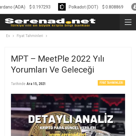
(ADA)
$
0.197293
Polkadot (DOT)
$
0.808869
Litec
Ev
Fiyat Tahminleri
MPT – MeetPle 2022 Yılı
Yorumları Ve Geleceği
FIYAT TAHMINLERI
Tarihinde
Ara 15, 2021