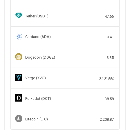
Tether (USDT)
47.66
Cardano (ADA)
9.41
Dogecoin (DOGE)
3.35
Verge (XVG)
0.101882
Polkadot (DOT)
38.58
Litecoin (LTC)
2,208.87