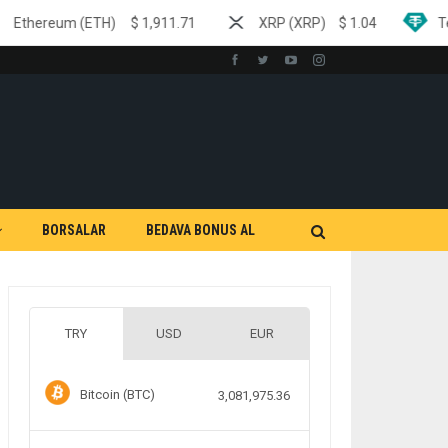
ETH)
$
1,911.71
XRP (XRP)
$
1.04
Tether (USDT)
BORSALAR
BEDAVA BONUS AL
TRY
USD
EUR
Bitcoin (BTC)
3,081,975.36