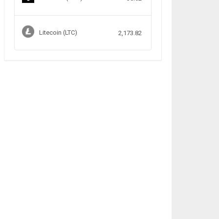
Litecoin (LTC)
2,173.82