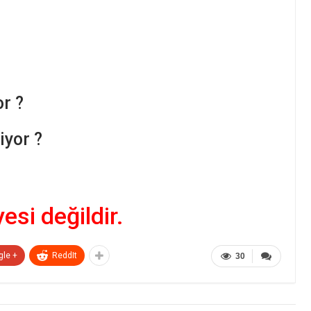
r ?
yor ?
yesi değildir.
gle +
ReddIt
30