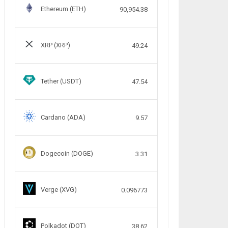
Ethereum (ETH)
90,954.38
XRP (XRP)
49.24
Tether (USDT)
47.54
Cardano (ADA)
9.57
Dogecoin (DOGE)
3.31
Verge (XVG)
0.096773
Polkadot (DOT)
38.62