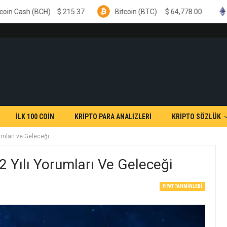
H)
$
215.37
Bitcoin (BTC)
$
64,778.00
Ethereum (
İLK 100 COİN
KRİPTO PARA ANALİZLERİ
KRİPTO SÖZLÜK
mları ve Geleceği
Yılı Yorumları Ve Geleceği
FIYAT TAHMINLERI