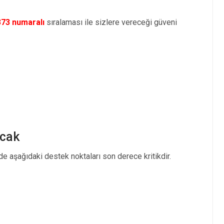
373 numaralı
sıralaması ile sizlere vereceği güveni
acak
e aşağıdaki destek noktaları son derece kritikdir.