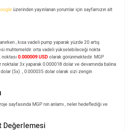
google
üzerinden yayınlanan yorumlar için sayfamızın alt
i
anırken , kısa vadeli pump yaparak yüzde 20 artış
i muhtemeldir. orta vadeli yükselebileceği nokta
k noktası
0.000009 USD
olarak görünmektedir. MGP
r noktalar 3x yaparak 0.000018 dolar ve devamında balina
olar (5x) , 0.000035 dolar olarak sizi zengin
ı
roje sayfasında MGP nin anlamı , neler hedeflediği ve
at Değerlemesi