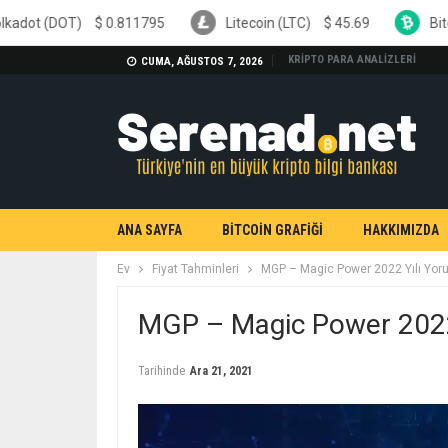
$
0.811795
Litecoin (LTC)
$
45.69
Bitcoin Cash (BC
KRİPTO PARA ANALİZLERİ
CUMA, AĞUSTOS 7, 2026
ANA SAYFA
BİTCOİN GRAFİĞİ
HAKKIMIZDA
Ev
Fiyat Tahminleri
MGP – Magic Power 2022 Yılı Yoru
MGP – Magic Power 2022 
Tarihinde
Ara 21, 2021