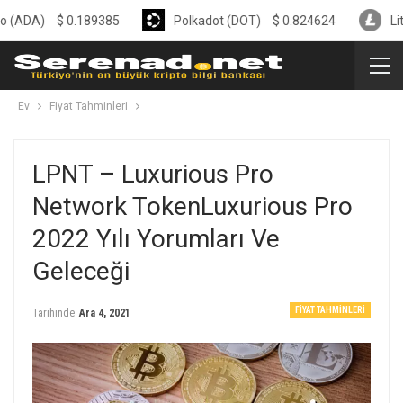
$
0.189385
Polkadot (DOT)
$
0.824624
Litecoin (LTC
Ev
Fiyat Tahminleri
LPNT – Luxurious Pro
Network TokenLuxurious Pro
2022 Yılı Yorumları Ve
Geleceği
FIYAT TAHMINLERI
Tarihinde
Ara 4, 2021