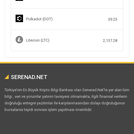
Polkadot (DOT)
39.23
Litecoin (LTC)
2,137.28
SERENAD.NET
Türkiye’nin En Büyük Kripto Bilgi Bankası olan Senerad.Net’te yer alan tüm
bilgi , veri ve yorumlar yatırım tavsiyesi olmamakta, ilgili finansal verilerin
doğruluğu entegre yazılımlar ile karşılanmasından dolayı doğruluğunun
borsalarsa teyidi sonrası işlem yapılması önemlidir.