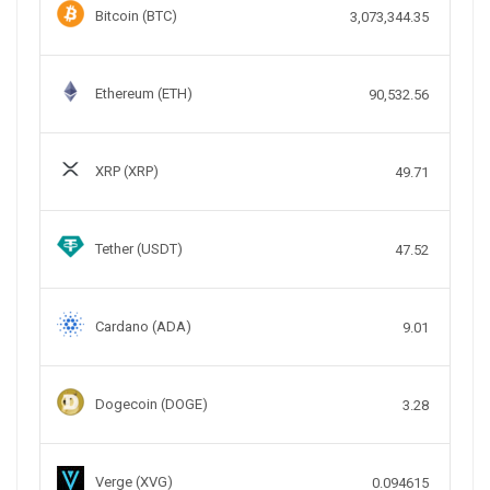
Bitcoin (BTC)
3,073,344.35
Ethereum (ETH)
90,532.56
XRP (XRP)
49.71
Tether (USDT)
47.52
Cardano (ADA)
9.01
Dogecoin (DOGE)
3.28
Verge (XVG)
0.094615