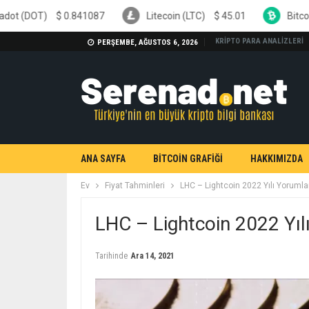
841087
Litecoin (LTC)
$
45.01
Bitcoin Cash (BCH)
$
KRİPTO PARA ANALİZLERİ
PERŞEMBE, AĞUSTOS 6, 2026
ANA SAYFA
BİTCOİN GRAFİĞİ
HAKKIMIZDA
Ev
Fiyat Tahminleri
LHC – Lightcoin 2022 Yılı Yorumla
LHC – Lightcoin 2022 Yıl
Tarihinde
Ara 14, 2021