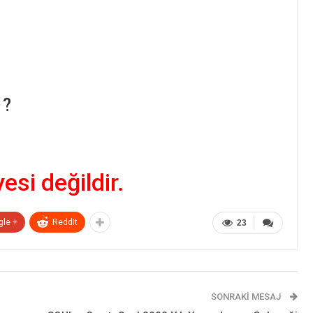
 ?
yesi değildir.
gle +
ReddIt
23
SONRAKI MESAJ