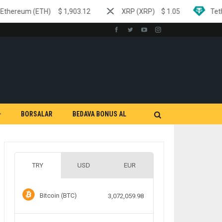
$
1,903.12
XRP (XRP)
$
1.05
Tether (USDT)
$
0.
BORSALAR
BEDAVA BONUS AL
TRY
USD
EUR
Bitcoin (BTC)
3,072,059.98