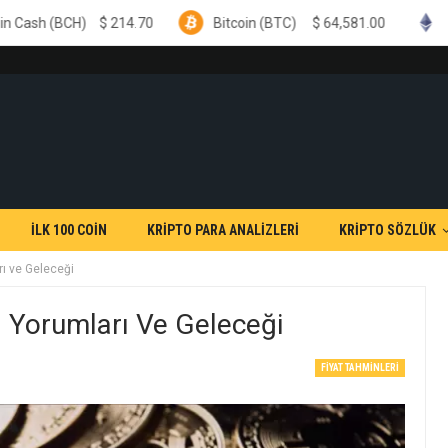
214.70
Bitcoin (BTC)
$
64,581.00
Ethereum (ETH)
İLK 100 COİN
KRİPTO PARA ANALİZLERİ
KRİPTO SÖZLÜK
rı ve Geleceği
ı Yorumları Ve Geleceği
FIYAT TAHMINLERI