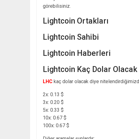
görebilisiniz.
Lightcoin Ortakları
Lightcoin Sahibi
Lightcoin Haberleri
Lightcoin Kaç Dolar Olacak
LHC
kaç dolar olacak diye nitelendirdiğimizd
2x: 0.13 $
3x: 0.20 $
5x: 0.33 $
10x: 0.67 $
100x: 0.67 $
Diğer aramalar şunlardır: