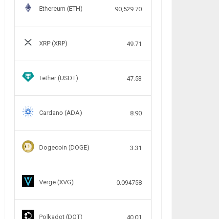
Ethereum (ETH)
90,529.70
XRP (XRP)
49.71
Tether (USDT)
47.53
Cardano (ADA)
8.90
Dogecoin (DOGE)
3.31
Verge (XVG)
0.094758
Polkadot (DOT)
40.01