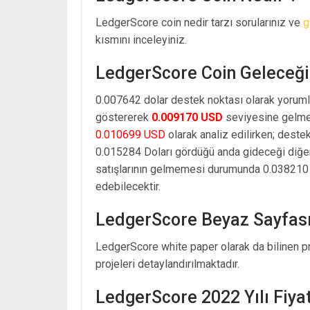
LedgerScore coin nedir tarzı sorularınız ve
g
kısmını inceleyiniz.
LedgerScore Coin Geleceği
0.007642 dolar destek noktası olarak yoruml
göstererek
0.009170 USD
seviyesine gelmes
0.010699 USD
olarak analiz edilirken; deste
0.015284 Doları gördüğü anda gideceği diğe
satışlarının gelmemesi durumunda 0.038210 d
edebilecektir.
LedgerScore Beyaz Sayfas
LedgerScore white paper olarak da bilinen pr
projeleri detaylandırılmaktadır.
LedgerScore 2022 Yılı Fiya