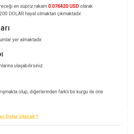
öreceği en süpriz rakam
0.076420 USD
olarak
200 DOLAR hayal olmaktan çıkmaktadır.
arı
mlar yer almaktadır.
ı
arına ulaşabilirsiniz.
şmakta olup, diğerlerinden farklı bir kurgu ile öne
aç Dolar Olacak ?