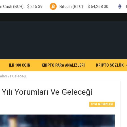
15.39
Bitcoin (BTC)
$
64,268.00
Ethereum (ETH)
İLK 100 COİN
KRİPTO PARA ANALİZLERİ
KRİPTO SÖZLÜK
mları ve Geleceği
Yılı Yorumları Ve Geleceği
FIYAT TAHMINLERI