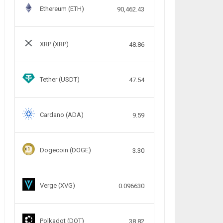
Ethereum (ETH)
90,462.43
XRP (XRP)
48.86
Tether (USDT)
47.54
Cardano (ADA)
9.59
Dogecoin (DOGE)
3.30
Verge (XVG)
0.096630
Polkadot (DOT)
38.82