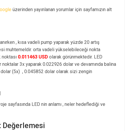
oogle
üzerinden yayınlanan yorumlar için sayfamızın alt
anırken , kısa vadeli pump yaparak yüzde 20 artış
i muhtemeldir. orta vadeli yükselebileceği nokta
k noktası
0.011463 USD
olarak görünmektedir. LED
r noktalar 3x yaparak 0.022926 dolar ve devamında balina
olar (5x) , 0.045852 dolar olarak sizi zengin
ı
oje sayfasında LED nin anlamı , neler hedeflediği ve
t Değerlemesi