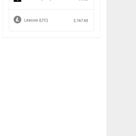
Litecoin (LTC)
2,167.63