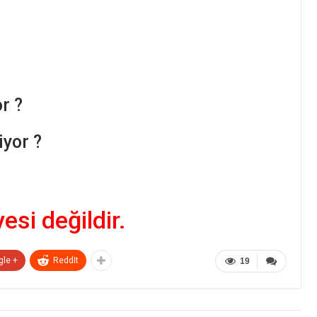
r ?
yor ?
yesi değildir.
gle +
ReddIt
19