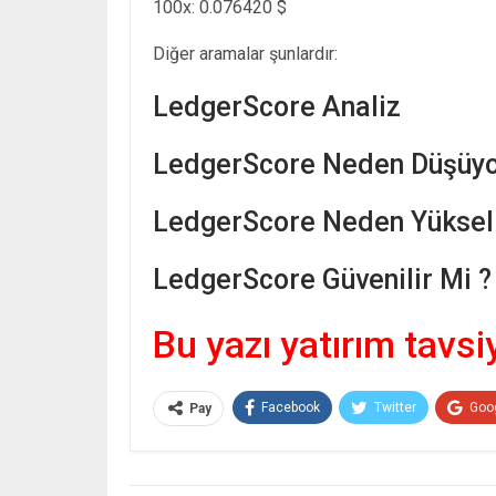
100x: 0.076420 $
Diğer aramalar şunlardır:
LedgerScore Analiz
LedgerScore Neden Düşüyo
LedgerScore Neden Yükseli
LedgerScore Güvenilir Mi ?
Bu yazı yatırım tavsi
Facebook
Twitter
Goo
Pay