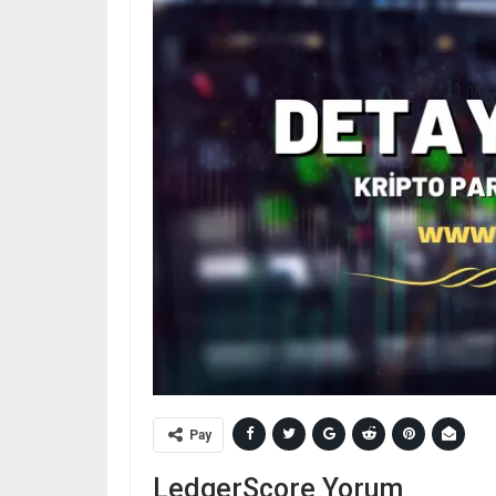
Pay
LedgerScore Yorum