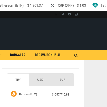
$
1,901.37
XRP (XRP)
$
1.03
Tether (USDT)
$
0.9
BORSALAR
BEDAVA BONUS AL
TRY
USD
EUR
Bitcoin (BTC)
3,057,710.83