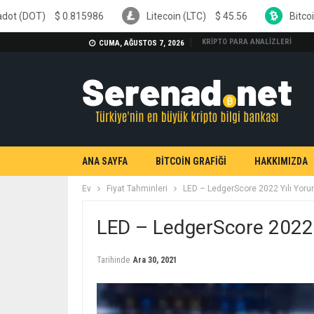
15986
Litecoin (LTC)
$
45.56
Bitcoin Cash (BCH)
$
2
KRİPTO PARA ANALİZLERİ
CUMA, AĞUSTOS 7, 2026
ANA SAYFA
BİTCOİN GRAFİĞİ
HAKKIMIZDA
Ev
Fiyat Tahminleri
LED – LedgerScore 2022 Yılı Yoru
LED – LedgerScore 2022 
Tarihinde
Ara 30, 2021