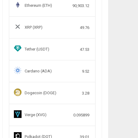
Ethereum (ETH)
90,903.12
XRP (XRP)
49.76
Tether (USDT)
47.53
Cardano (ADA)
9.52
Dogecoin (DOGE)
3.28
Verge (XVG)
0.095899
Polkadot (DOT)
39.01