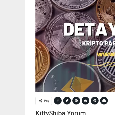
Pay
KittyShiba Yorum