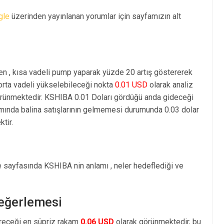
gle
üzerinden yayınlanan yorumlar için sayfamızın alt
en , kısa vadeli pump yaparak yüzde 20 artış göstererek
rta vadeli yükselebileceği nokta
0.01 USD
olarak analiz
rünmektedir. KSHIBA 0.01 Doları gördüğü anda gideceği
amında balina satışlarının gelmemesi durumunda 0.03 dolar
tir.
je sayfasında KSHIBA nin anlamı , neler hedeflediği ve
Değerlemesi
öreceği en süpriz rakam
0.06 USD
olarak görünmektedir, bu