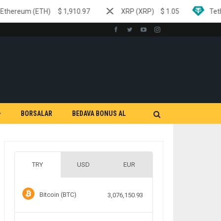
$
1,910.97
XRP (XRP)
$
1.05
Tether (USDT)
$
0.99
BORSALAR
BEDAVA BONUS AL
TRY
USD
EUR
Bitcoin (BTC)
3,076,150.93