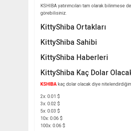
KSHIBA yatırımcıları tam olarak bilinmese d
görebilisiniz.
KittyShiba Ortakları
KittyShiba Sahibi
KittyShiba Haberleri
KittyShiba Kaç Dolar Olaca
KSHIBA
kaç dolar olacak diye nitelendirdiğim
2x: 0.01 $
3x: 0.02 $
5x: 0.03 $
10x: 0.06 $
100x: 0.06 $