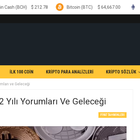
12.78
Bitcoin (BTC)
$
64,667.00
Ethereum (ETH)
İLK 100 COİN
KRİPTO PARA ANALİZLERİ
KRİPTO SÖZLÜK
umları ve Geleceği
 Yılı Yorumları Ve Geleceği
FIYAT TAHMINLERI