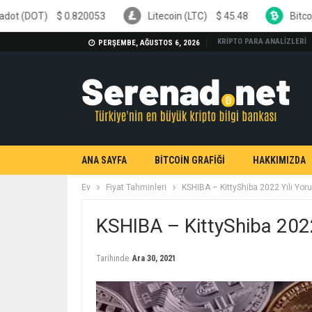
20053
Litecoin (LTC)
$
45.48
Bitcoin Cash (BCH)
$
2
KRİPTO PARA ANALİZLERİ
PERŞEMBE, AĞUSTOS 6, 2026
ANA SAYFA
BİTCOİN GRAFİĞİ
HAKKIMIZDA
Ev
Fiyat Tahminleri
KSHIBA – KittyShiba 2022 Yılı Yor
KSHIBA – KittyShiba 2022
Tarihinde
Ara 30, 2021