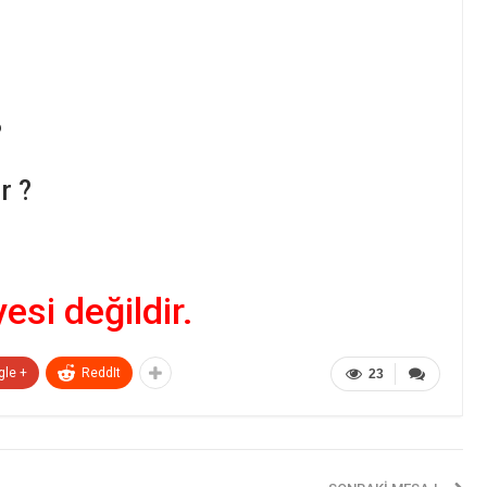
?
r ?
yesi değildir.
gle +
ReddIt
23