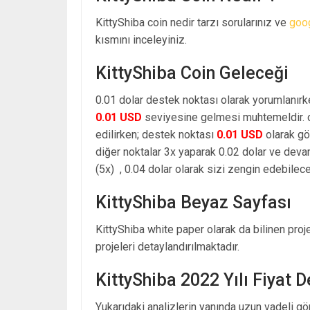
KittyShiba coin nedir tarzı sorularınız ve
goo
kısmını inceleyiniz.
KittyShiba Coin Geleceği
0.01 dolar destek noktası olarak yorumlanırk
0.01 USD
seviyesine gelmesi muhtemeldir. o
edilirken; destek noktası
0.01 USD
olarak gö
diğer noktalar 3x yaparak 0.02 dolar ve dev
(5x) , 0.04 dolar olarak sizi zengin edebilecek
KittyShiba Beyaz Sayfası
KittyShiba white paper olarak da bilinen pro
projeleri detaylandırılmaktadır.
KittyShiba 2022 Yılı Fiyat 
Yukarıdaki analizlerin yanında uzun vadeli g