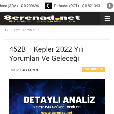
A)
$
0.200696
Polkadot (DOT)
$
0.821343
Litecoin
Ev
Fiyat Tahminleri
452B – Kepler 2022 Yılı
Yorumları Ve Geleceği
FIYAT TAHMINLERI
Tarihinde
Ara 14, 2021