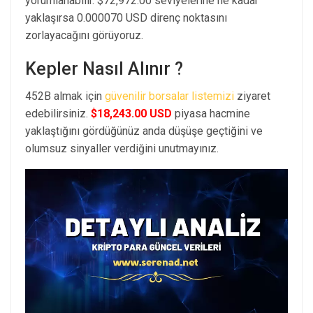
yorumlanabilir. $72,972.00 seviyelerine ne kadar
yaklaşırsa 0.000070 USD direnç noktasını
zorlayacağını görüyoruz.
Kepler Nasıl Alınır ?
452B almak için
güvenilir borsalar listemizi
ziyaret
edebilirsiniz.
$18,243.00 USD
piyasa hacmine
yaklaştığını gördüğünüz anda düşüşe geçtiğini ve
olumsuz sinyaller verdiğini unutmayınız.