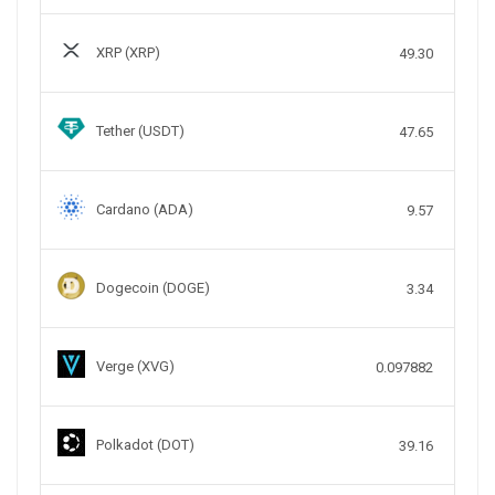
XRP (XRP)
49.30
Tether (USDT)
47.65
Cardano (ADA)
9.57
Dogecoin (DOGE)
3.34
Verge (XVG)
0.097882
Polkadot (DOT)
39.16