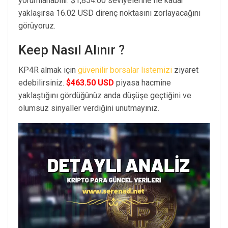
yorumlanabilir. $1,854.00 seviyelerine ne kadar
yaklaşırsa 16.02 USD direnç noktasını zorlayacağını
görüyoruz.
Keep Nasıl Alınır ?
KP4R almak için
güvenilir borsalar listemizi
ziyaret
edebilirsiniz.
$463.50 USD
piyasa hacmine
yaklaştığını gördüğünüz anda düşüşe geçtiğini ve
olumsuz sinyaller verdiğini unutmayınız.