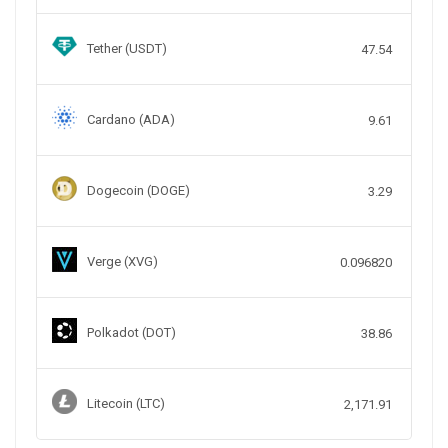
Tether (USDT)
47.54
Cardano (ADA)
9.61
Dogecoin (DOGE)
3.29
Verge (XVG)
0.096820
Polkadot (DOT)
38.86
Litecoin (LTC)
2,171.91