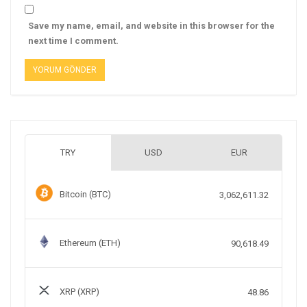
Save my name, email, and website in this browser for the
next time I comment.
TRY
USD
EUR
Bitcoin (BTC)
3,062,611.32
Ethereum (ETH)
90,618.49
XRP (XRP)
48.86