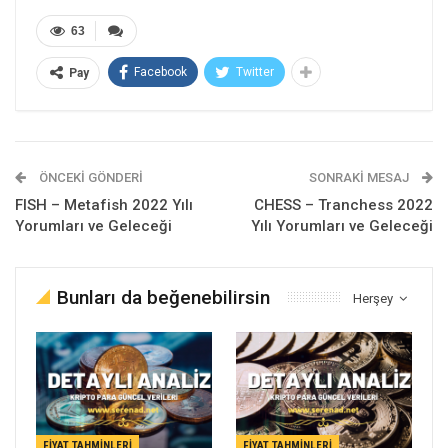
63
Facebook
Twitter
Pay
ÖNCEKI GÖNDERI
SONRAKI MESAJ
FISH – Metafish 2022 Yılı
CHESS – Tranchess 2022
Yorumları ve Geleceği
Yılı Yorumları ve Geleceği
Bunları da beğenebilirsin
Herşey
FIYAT TAHMINLERI
FIYAT TAHMINLERI