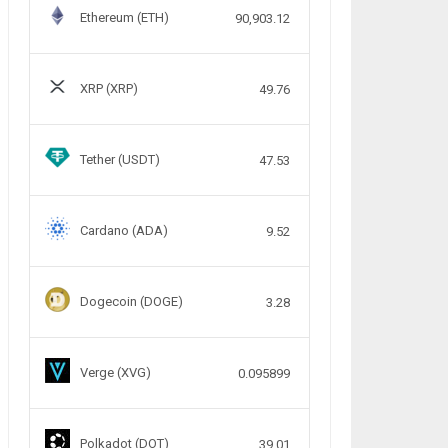
Ethereum (ETH)
90,903.12
XRP (XRP)
49.76
Tether (USDT)
47.53
Cardano (ADA)
9.52
Dogecoin (DOGE)
3.28
Verge (XVG)
0.095899
Polkadot (DOT)
39.01