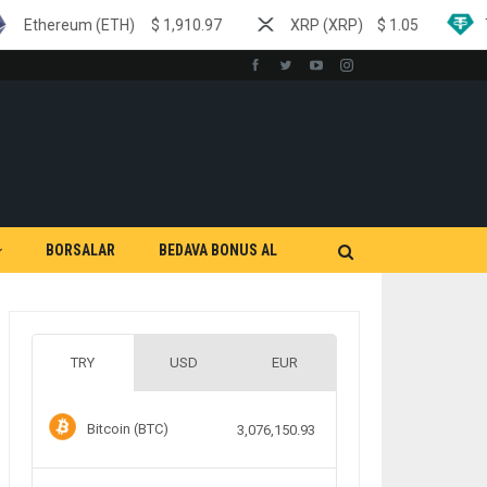
ETH)
$
1,910.97
XRP (XRP)
$
1.05
Tether (USDT)
BORSALAR
BEDAVA BONUS AL
TRY
USD
EUR
Bitcoin (BTC)
3,076,150.93