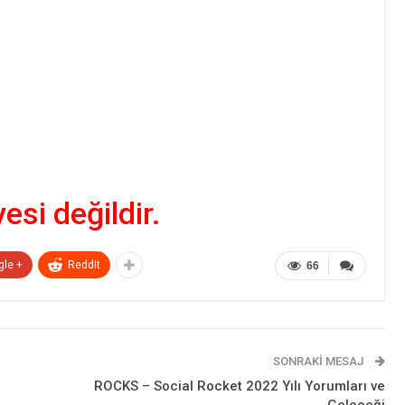
yesi değildir.
gle +
ReddIt
66
SONRAKI MESAJ
ROCKS – Social Rocket 2022 Yılı Yorumları ve
Geleceği