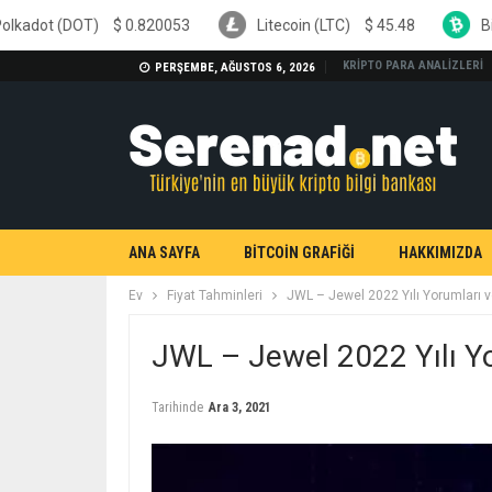
$
0.820053
Litecoin (LTC)
$
45.48
Bitcoin Cash (BC
KRİPTO PARA ANALİZLERİ
PERŞEMBE, AĞUSTOS 6, 2026
ANA SAYFA
BİTCOİN GRAFİĞİ
HAKKIMIZDA
Ev
Fiyat Tahminleri
JWL – Jewel 2022 Yılı Yorumları 
JWL – Jewel 2022 Yılı Y
Tarihinde
Ara 3, 2021