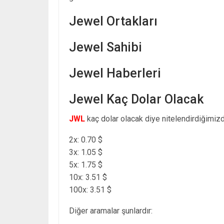
Jewel Ortakları
Jewel Sahibi
Jewel Haberleri
Jewel Kaç Dolar Olacak
JWL
kaç dolar olacak diye nitelendirdiğimizd
2x: 0.70 $
3x: 1.05 $
5x: 1.75 $
10x: 3.51 $
100x: 3.51 $
Diğer aramalar şunlardır: