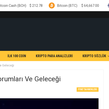
H)
$
212.78
Bitcoin (BTC)
$
64,667.00
Ethereum (
İLK 100 COİN
KRİPTO PARA ANALİZLERİ
KRİPTO SÖZLÜK
ve Geleceği
orumları Ve Geleceği
FIYAT TAHMINLERI