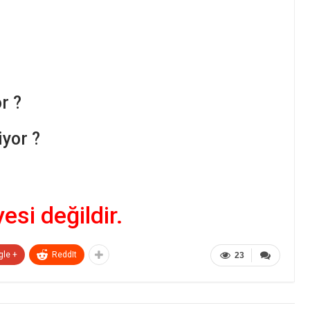
r ?
yor ?
yesi değildir.
gle +
ReddIt
23