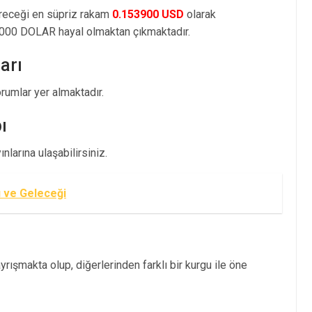
öreceği en süpriz rakam
0.153900 USD
olarak
000 DOLAR hayal olmaktan çıkmaktadır.
arı
umlar yer almaktadır.
ı
larına ulaşabilirsiniz.
ı ve Geleceği
rışmakta olup, diğerlerinden farklı bir kurgu ile öne