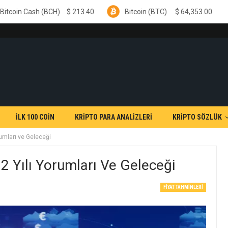
(BCH)
$
213.40
Bitcoin (BTC)
$
64,353.00
Ethereu
İLK 100 COİN
KRİPTO PARA ANALİZLERİ
KRİPTO SÖZLÜK
umları ve Geleceği
Yılı Yorumları Ve Geleceği
FIYAT TAHMINLERI