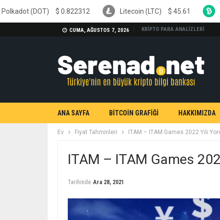
T)
$
0.822312
Litecoin (LTC)
$
45.61
Bitcoin Cash 
KRİPTO PARA ANALİZLERİ
CUMA, AĞUSTOS 7, 2026
ANA SAYFA
BİTCOİN GRAFİĞİ
HAKKIMIZDA
Ev
Fiyat Tahminleri
ITAM – ITAM Games 2022 Yılı Yor
ITAM – ITAM Games 2022 
Tarihinde
Ara 28, 2021