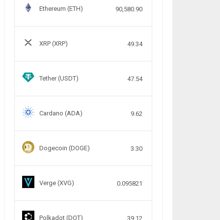
Ethereum (ETH)
90,580.90
XRP (XRP)
49.34
Tether (USDT)
47.54
Cardano (ADA)
9.62
Dogecoin (DOGE)
3.30
Verge (XVG)
0.095821
Polkadot (DOT)
39.12