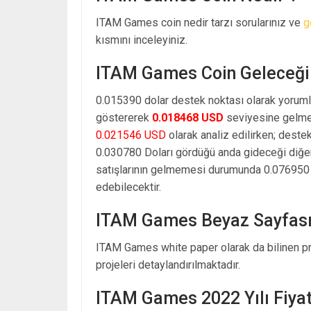
ITAM Games coin nedir tarzı sorularınız ve
g
kısmını inceleyiniz.
ITAM Games Coin Geleceği
0.015390 dolar destek noktası olarak yoruml
göstererek
0.018468 USD
seviyesine gelmes
0.021546 USD
olarak analiz edilirken; deste
0.030780 Doları gördüğü anda gideceği diğe
satışlarının gelmemesi durumunda 0.076950 d
edebilecektir.
ITAM Games Beyaz Sayfas
ITAM Games white paper olarak da bilinen pr
projeleri detaylandırılmaktadır.
ITAM Games 2022 Yılı Fiya