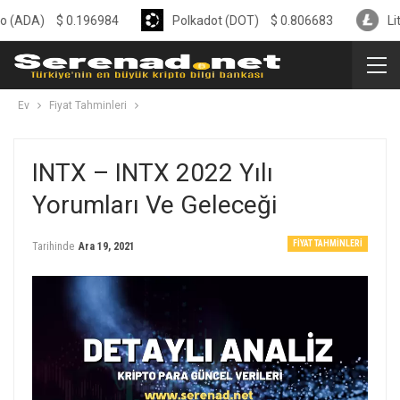
$
0.196984
Polkadot (DOT)
$
0.806683
Litecoin (
Ev
Fiyat Tahminleri
INTX – INTX 2022 Yılı
Yorumları Ve Geleceği
FIYAT TAHMINLERI
Tarihinde
Ara 19, 2021