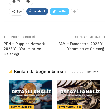
22
Facebook
Twitter
Pay
ÖNCEKI GÖNDERI
SONRAKI MESAJ
PPN – Puppies Network
FAM – Famcentral 2022 Yılı
2022 Yılı Yorumları ve
Yorumları ve Geleceği
Geleceği
Bunları da beğenebilirsin
Herşey
FIYAT TAHMINLERI
FIYAT TAHMINLERI