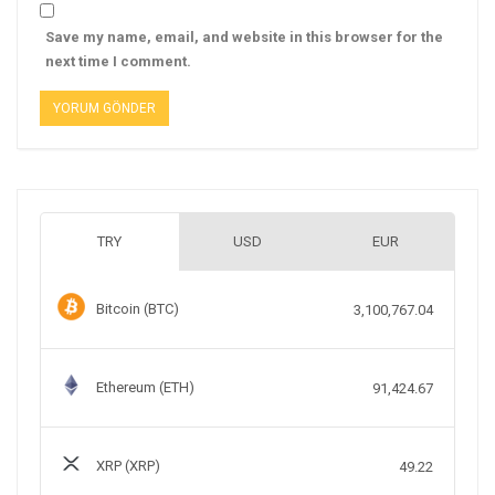
Save my name, email, and website in this browser for the
next time I comment.
TRY
USD
EUR
Bitcoin (BTC)
3,100,767.04
Ethereum (ETH)
91,424.67
XRP (XRP)
49.22