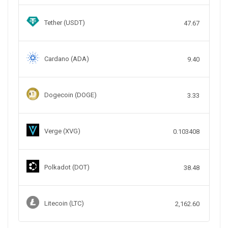
Tether (USDT)
47.67
Cardano (ADA)
9.40
Dogecoin (DOGE)
3.33
Verge (XVG)
0.103408
Polkadot (DOT)
38.48
Litecoin (LTC)
2,162.60