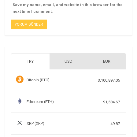
Save my name, email, and website in this browser for the
next time I comment.
TRY
USD
EUR
Bitcoin (BTC)
3,100,897.05
Ethereum (ETH)
91,584.67
XRP (XRP)
49.87