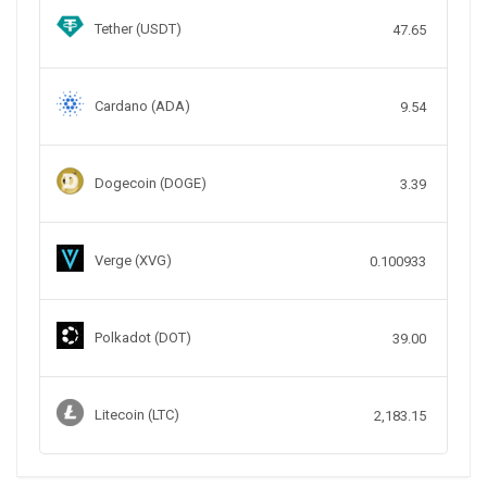
Tether (USDT)
47.65
Cardano (ADA)
9.54
Dogecoin (DOGE)
3.39
Verge (XVG)
0.100933
Polkadot (DOT)
39.00
Litecoin (LTC)
2,183.15