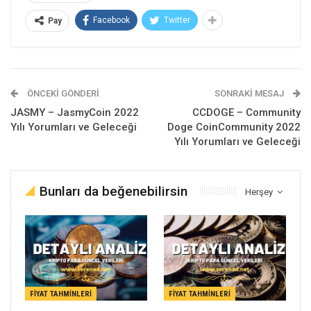
Facebook
Twitter
Pay
ÖNCEKI GÖNDERI
SONRAKI MESAJ
JASMY – JasmyCoin 2022
CCDOGE – Community
Yılı Yorumları ve Geleceği
Doge CoinCommunity 2022
Yılı Yorumları ve Geleceği
Bunları da beğenebilirsin
Herşey
FIYAT TAHMINLERI
FIYAT TAHMINLERI