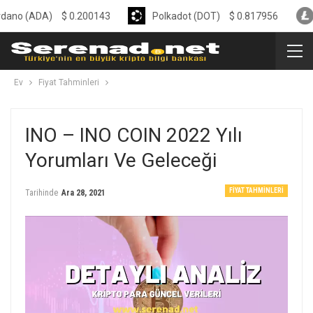
ADA)
$
0.200143
Polkadot (DOT)
$
0.817956
Liteco
Ev
Fiyat Tahminleri
INO – INO COIN 2022 Yılı
Yorumları Ve Geleceği
FIYAT TAHMINLERI
Tarihinde
Ara 28, 2021