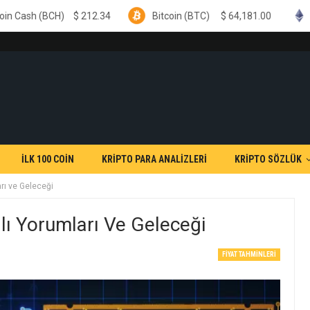
$
212.34
Bitcoin (BTC)
$
64,181.00
Ethereum (ETH)
İLK 100 COİN
KRİPTO PARA ANALİZLERİ
KRİPTO SÖZLÜK
rı ve Geleceği
ı Yorumları Ve Geleceği
FIYAT TAHMINLERI