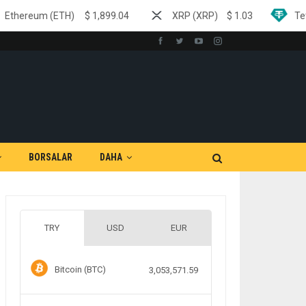
$
1,899.04
XRP (XRP)
$
1.03
Tether (USDT)
$
0
BORSALAR
DAHA
TRY
USD
EUR
Bitcoin (BTC)
3,053,571.59