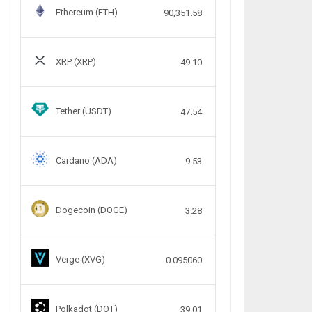
Ethereum (ETH)
90,351.58
XRP (XRP)
49.10
Tether (USDT)
47.54
Cardano (ADA)
9.53
Dogecoin (DOGE)
3.28
Verge (XVG)
0.095060
Polkadot (DOT)
39.01