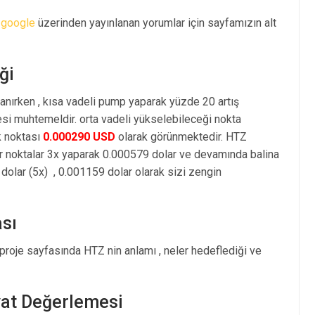
e
google
üzerinden yayınlanan yorumlar için sayfamızın alt
ği
anırken , kısa vadeli pump yaparak yüzde 20 artış
i muhtemeldir. orta vadeli yükselebileceği nokta
k noktası
0.000290 USD
olarak görünmektedir. HTZ
r noktalar 3x yaparak 0.000579 dolar ve devamında balina
olar (5x) , 0.001159 dolar olarak sizi zengin
sı
proje sayfasında HTZ nin anlamı , neler hedeflediği ve
yat Değerlemesi