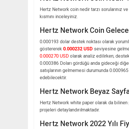
Hertz Network coin nedir tarzı sorularınız v
kısmını inceleyiniz.
Hertz Network Coin Gelece
0.000193 dolar destek noktası olarak yoruml
göstererek
0.000232 USD
seviyesine gelmes
0.000270 USD
olarak analiz edilirken; deste
0.000386 Doları gördüğü anda gideceği diğe
satışlarının gelmemesi durumunda 0.000965 d
edebilecektir.
Hertz Network Beyaz Sayfa
Hertz Network white paper olarak da bilinen 
projeleri detaylandırılmaktadır.
Hertz Network 2022 Yılı Fi