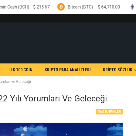
$
215.67
Bitcoin (BTC)
$
64,710.00
Ethereum (ETH)
İLK 100 COİN
KRİPTO PARA ANALİZLERİ
KRİPTO SÖZLÜK
umları ve Geleceği
2 Yılı Yorumları Ve Geleceği
FIYAT TAHMINLERI