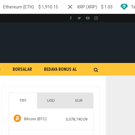
$
1,910.15
XRP (XRP)
$
1.03
Tether (USDT)
$
0
BORSALAR
BEDAVA BONUS AL
TRY
USD
EUR
Bitcoin (BTC)
3,078,740.09