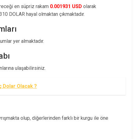
öreceği en süpriz rakam
0.001931 USD
olarak
310 DOLAR hayal olmaktan çıkmaktadır.
mları
mlar yer almaktadır.
abı
arına ulaşabilirsiniz.
ç Dolar Olacak ?
ışmakta olup, diğerlerinden farklı bir kurgu ile öne