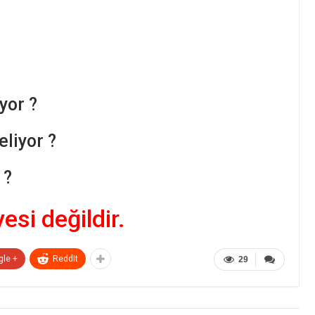
yor ?
liyor ?
 ?
yesi değildir.
gle +
ReddIt
29