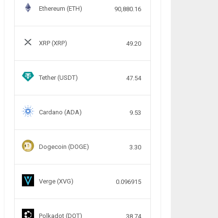
Ethereum (ETH)
90,880.16
XRP (XRP)
49.20
Tether (USDT)
47.54
Cardano (ADA)
9.53
Dogecoin (DOGE)
3.30
Verge (XVG)
0.096915
Polkadot (DOT)
38.74