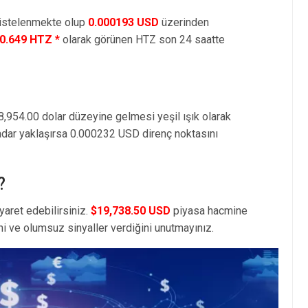
listelenmekte olup
0.000193 USD
üzerinden
10.649 HTZ *
olarak görünen HTZ son 24 saatte
8,954.00 dolar düzeyine gelmesi yeşil ışık olarak
adar yaklaşırsa 0.000232 USD direnç noktasını
?
yaret edebilirsiniz.
$19,738.50 USD
piyasa hacmine
i ve olumsuz sinyaller verdiğini unutmayınız.