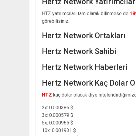
Hertz Network Yatırımcılar
HTZ yatırımcıları tam olarak bilinmese de
18
görebilisiniz.
Hertz Network Ortakları
Hertz Network Sahibi
Hertz Network Haberleri
Hertz Network Kaç Dolar O
HTZ
kaç dolar olacak diye nitelendirdiğimizd
2x: 0.000386 $
3x: 0.000579 $
5x: 0.000965 $
10x: 0.001931 $