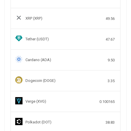
XRP (XRP)
49.56
Tether (USDT)
47.67
Cardano (ADA)
9.50
Dogecoin (DOGE)
3.35
Verge (XVG)
0.100165
Polkadot (DOT)
38.83