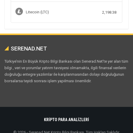
Litecoin (LTC)
2,198.38
SERENAD.NET
Türkiye’nin En Büyük Kripto Bilgi Bankası olan Senerad.Net’te yer alan tüm
bilgi , veri ve yorumlar yatırım tavsiyesi olmamakta, ilgili finansal verilerin
doğruluğu entegre yazılımlar ile karşılanmasından dolayı doğruluğunun
borsalarsa teyidi sonrası işlem yapılması önemlidir.
KRİPTO PARA ANALİZLERİ
© 2026 - Serenad.Net Kripto Bilgi Bankası. Tüm Hakları Saklıdır.