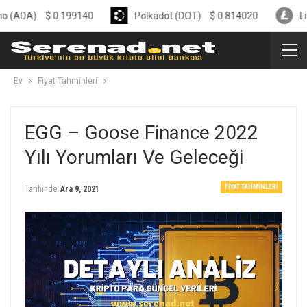
$
0.199140
Polkadot (DOT)
$
0.814020
Litecoin (
Ev
Fiyat Tahminleri
EGG – Goose Finance 2022
Yılı Yorumları Ve Geleceği
FIYAT TAHMINLERI
Tarihinde
Ara 9, 2021