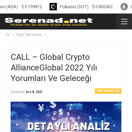
$
0.199812
Polkadot (DOT)
$
0.806402
Litecoin (L
Ev
Fiyat Tahminleri
CALL – Global Crypto
AllianceGlobal 2022 Yılı
Yorumları Ve Geleceği
FIYAT TAHMINLERI
Tarihinde
Ara 8, 2021