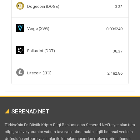
Dogecoin (DOGE)
3.32
Verge (XVG)
0.096249
Polkadot (DOT)
38.37
Litecoin (LTC)
2,182.86
SERENAD.NET
Türkiye’nin En Büyük Kripto Bilgi Bankası olan Senerad.Net’te yer alan tüm
bilgi , veri ve yorumlar yatırım tavsiyesi olmamakta, ilgili finansal verilerin
doğruluğu entegre yazılımlar ile karşılanmasından dolayı doğruluğunun