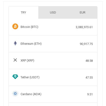
TRY
USD
EUR
Bitcoin (BTC)
3,083,973.61
Ethereum (ETH)
90,917.75
XRP (XRP)
48.58
Tether (USDT)
47.55
Cardano (ADA)
9.51