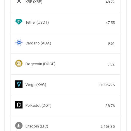
XRP (XRP)
48.72
Tether (USDT)
47.55
Cardano (ADA)
9.61
Dogecoin (DOGE)
3.32
Verge (XVG)
0.095726
Polkadot (DOT)
38.76
Litecoin (LTC)
2,163.35