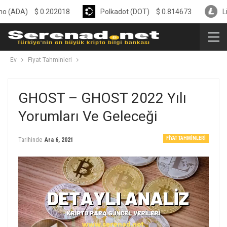
$
0.202018
Polkadot (DOT)
$
0.814673
Litecoin (
Ev
Fiyat Tahminleri
GHOST – GHOST 2022 Yılı
Yorumları Ve Geleceği
FIYAT TAHMINLERI
Tarihinde
Ara 6, 2021