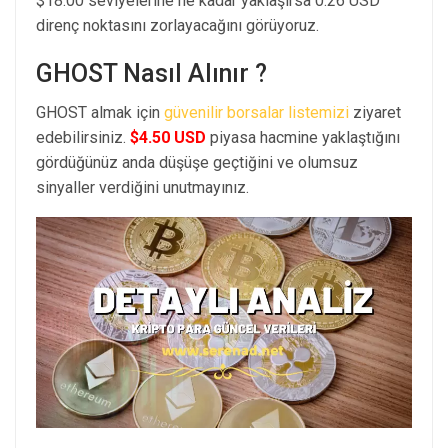
$18.00 seviyelerine ne kadar yaklaşırsa 0.26 USD
direnç noktasını zorlayacağını görüyoruz.
GHOST Nasıl Alınır ?
GHOST almak için
güvenilir borsalar listemizi
ziyaret
edebilirsiniz.
$4.50 USD
piyasa hacmine yaklaştığını
gördüğünüz anda düşüşe geçtiğini ve olumsuz
sinyaller verdiğini unutmayınız.