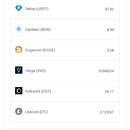
Tether (USDT)
47.52
Cardano (ADA)
8.99
Dogecoin (DOGE)
3.28
Verge (XVG)
0.094234
Polkadot (DOT)
39.11
Litecoin (LTC)
2,129.67