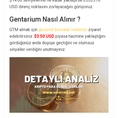
$14.00 seviyelerine ne kadar yaklaşırsa 0.032376
USD direnç noktasını zorlayacağını görüyoruz.
Gentarium Nasıl Alınır ?
GTM almak için
güvenilir borsalar listemizi
ziyaret
edebilirsiniz.
$3.50 USD
piyasa hacmine yaklaştığını
gördüğünüz anda düşüşe geçtiğini ve olumsuz
sinyaller verdiğini unutmayınız.