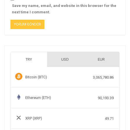
Save my name, email, and website in this browser for the
next time I comment.
TRY
USD
EUR
Bitcoin (BTC)
3,065,780.86
Ethereum (ETH)
90,193.39
XRP (XRP)
49.71