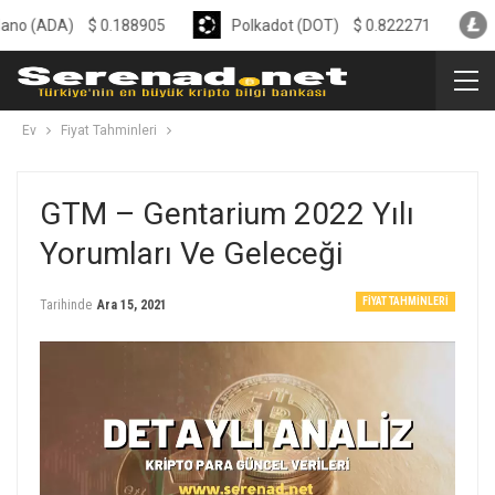
A)
$
0.188905
Polkadot (DOT)
$
0.822271
Litecoin
Ev
Fiyat Tahminleri
GTM – Gentarium 2022 Yılı
Yorumları Ve Geleceği
FIYAT TAHMINLERI
Tarihinde
Ara 15, 2021