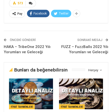
573
Facebook
Twitter
Pay
ÖNCEKI GÖNDERI
SONRAKI MESAJ
HAKA – TribeOne 2022 Yılı
FUZZ – FuzzBalls 2022 Yılı
Yorumları ve Geleceği
Yorumları ve Geleceği
Bunları da beğenebilirsin
Herşey
FIYAT TAHMINLERI
FIYAT TAHMINLERI