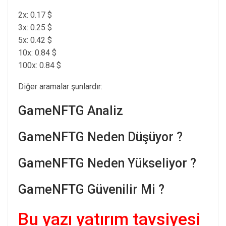
2x: 0.17 $
3x: 0.25 $
5x: 0.42 $
10x: 0.84 $
100x: 0.84 $
Diğer aramalar şunlardır:
GameNFTG Analiz
GameNFTG Neden Düşüyor ?
GameNFTG Neden Yükseliyor ?
GameNFTG Güvenilir Mi ?
Bu yazı yatırım tavsiyesi