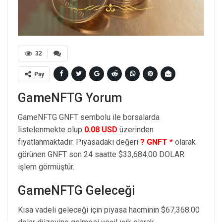
32
Pay
GameNFTG Yorum
GameNFTG GNFT sembolu ile borsalarda
listelenmekte olup
0.08 USD
üzerinden
fiyatlanmaktadır. Piyasadaki değeri
? GNFT *
olarak
görünen GNFT son 24 saatte $33,684.00 DOLAR
işlem görmüştür.
GameNFTG Geleceği
Kısa vadeli geleceği için piyasa hacminin $67,368.00