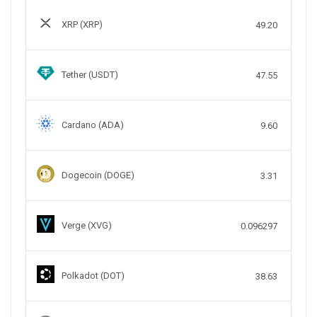
XRP (XRP)
49.20
Tether (USDT)
47.55
Cardano (ADA)
9.60
Dogecoin (DOGE)
3.31
Verge (XVG)
0.096297
Polkadot (DOT)
38.63