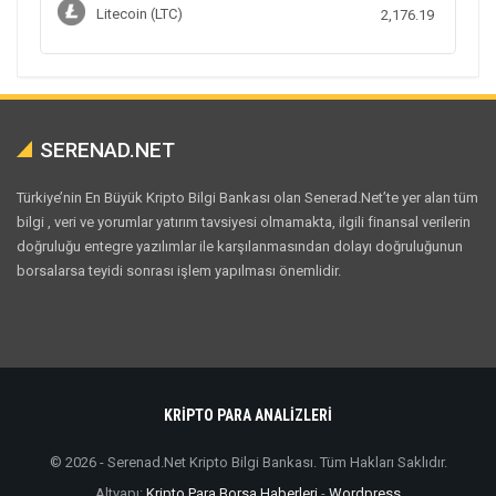
Litecoin (LTC)
2,176.19
SERENAD.NET
Türkiye’nin En Büyük Kripto Bilgi Bankası olan Senerad.Net’te yer alan tüm
bilgi , veri ve yorumlar yatırım tavsiyesi olmamakta, ilgili finansal verilerin
doğruluğu entegre yazılımlar ile karşılanmasından dolayı doğruluğunun
borsalarsa teyidi sonrası işlem yapılması önemlidir.
KRİPTO PARA ANALİZLERİ
© 2026 - Serenad.Net Kripto Bilgi Bankası. Tüm Hakları Saklıdır.
Altyapı:
Kripto Para Borsa Haberleri
-
Wordpress