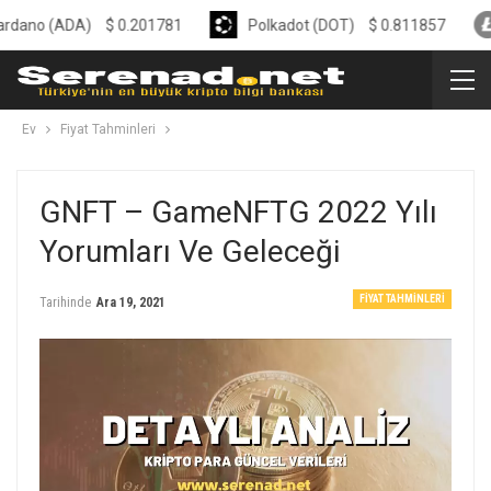
ADA)
$
0.201781
Polkadot (DOT)
$
0.811857
Liteco
Ev
Fiyat Tahminleri
GNFT – GameNFTG 2022 Yılı
Yorumları Ve Geleceği
FIYAT TAHMINLERI
Tarihinde
Ara 19, 2021