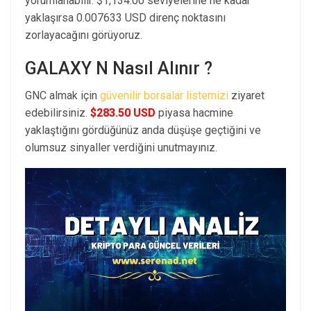
yorumlanabilir. $1,134.00 seviyelerine ne kadar
yaklaşırsa 0.007633 USD direnç noktasını
zorlayacağını görüyoruz.
GALAXY N Nasıl Alınır ?
GNC almak için
güvenilir borsalar listemizi
ziyaret
edebilirsiniz.
$283.50 USD
piyasa hacmine
yaklaştığını gördüğünüz anda düşüşe geçtiğini ve
olumsuz sinyaller verdiğini unutmayınız.