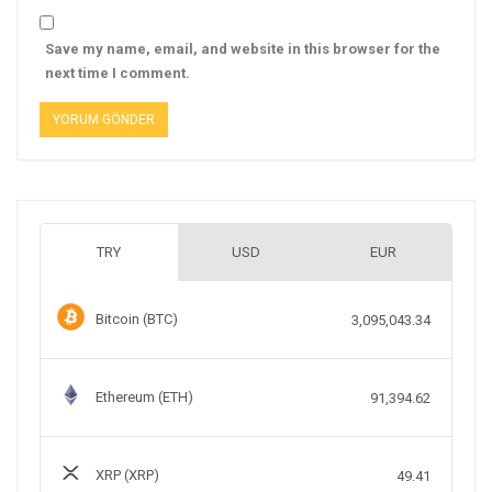
Save my name, email, and website in this browser for the
next time I comment.
TRY
USD
EUR
Bitcoin (BTC)
3,095,043.34
Ethereum (ETH)
91,394.62
XRP (XRP)
49.41