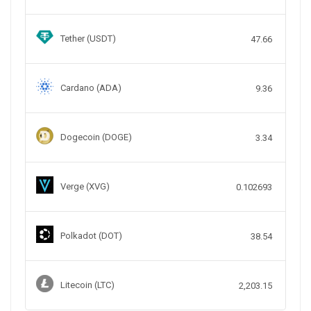
Tether (USDT)
47.66
Cardano (ADA)
9.36
Dogecoin (DOGE)
3.34
Verge (XVG)
0.102693
Polkadot (DOT)
38.54
Litecoin (LTC)
2,203.15