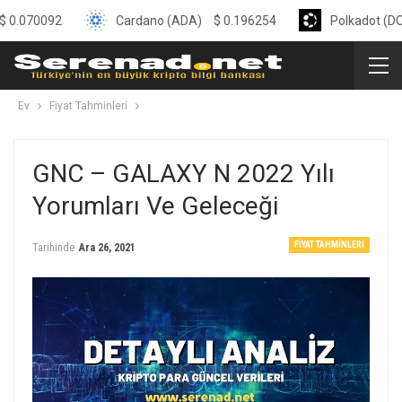
092
Cardano (ADA)
$
0.196254
Polkadot (DOT)
$
0
Ev
Fiyat Tahminleri
GNC – GALAXY N 2022 Yılı
Yorumları Ve Geleceği
FIYAT TAHMINLERI
Tarihinde
Ara 26, 2021