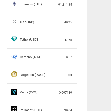
Ethereum (ETH)
91,211.35
XRP (XRP)
49.25
Tether (USDT)
47.65
Cardano (ADA)
9.57
Dogecoin (DOGE)
3.33
Verge (XVG)
0.097119
Polkadot (DOT)
39.04