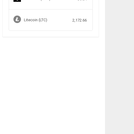
Litecoin (LTC)
2,172.66