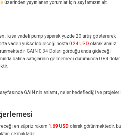
le
üzerinden yayınlanan yorumlar için sayfamızın alt
en , kısa vadeli pump yaparak yüzde 20 artış göstererek
rta vadeli yükselebileceği nokta
0.24 USD
olarak analiz
rünmektedir. GAIN 0.34 Doları gördüğü anda gideceği
amında balina satışlarının gelmemesi durumunda 0.84 dolar
tir.
sayfasında GAIN nin anlamı , neler hedeflediği ve projeleri
eğerlemesi
öreceği en süpriz rakam
1.69 USD
olarak görünmektedir, bu
tan çıkmaktadır.