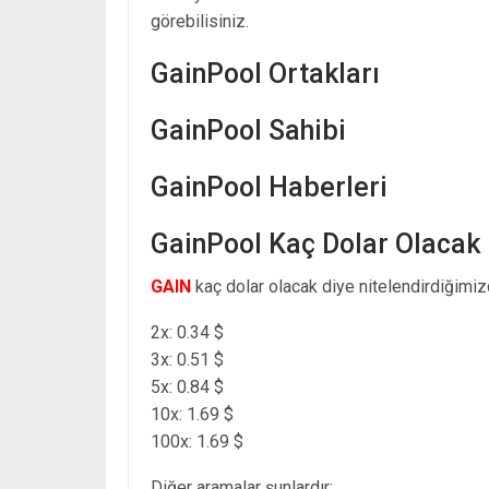
görebilisiniz.
GainPool Ortakları
GainPool Sahibi
GainPool Haberleri
GainPool Kaç Dolar Olacak
GAIN
kaç dolar olacak diye nitelendirdiğimiz
2x: 0.34 $
3x: 0.51 $
5x: 0.84 $
10x: 1.69 $
100x: 1.69 $
Diğer aramalar şunlardır: