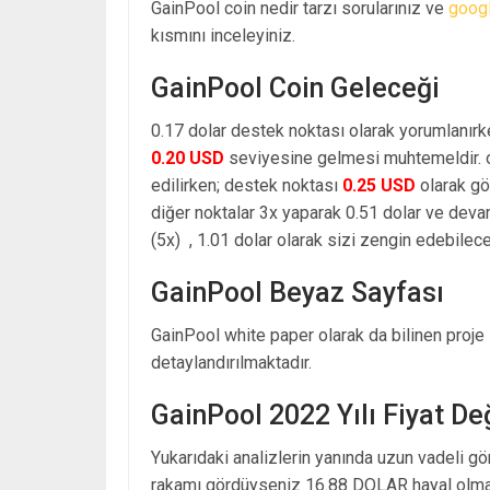
GainPool coin nedir tarzı sorularınız ve
goog
kısmını inceleyiniz.
GainPool Coin Geleceği
0.17 dolar destek noktası olarak yorumlanırk
0.20 USD
seviyesine gelmesi muhtemeldir. o
edilirken; destek noktası
0.25 USD
olarak gö
diğer noktalar 3x yaparak 0.51 dolar ve dev
(5x) , 1.01 dolar olarak sizi zengin edebilecek
GainPool Beyaz Sayfası
GainPool white paper olarak da bilinen proje 
detaylandırılmaktadır.
GainPool 2022 Yılı Fiyat D
Yukarıdaki analizlerin yanında uzun vadeli g
rakamı gördüyseniz 16.88 DOLAR hayal olmak