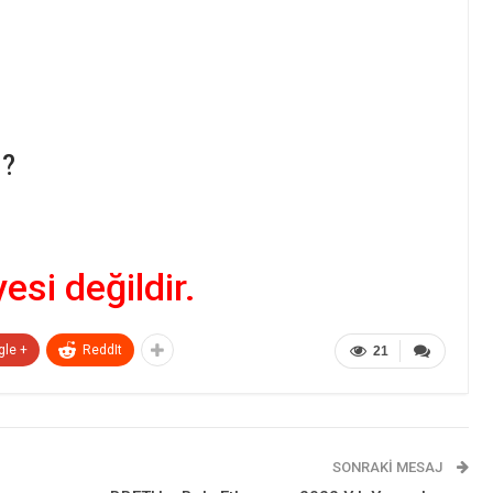
 ?
yesi değildir.
gle +
ReddIt
21
SONRAKI MESAJ