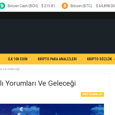
 (BCH)
$
215.81
Bitcoin (BTC)
$
64,898.00
Ethere
İLK 100 COİN
KRİPTO PARA ANALİZLERİ
KRİPTO SÖZLÜK
rı ve Geleceği
ı Yorumları Ve Geleceği
FIYAT TAHMINLERI