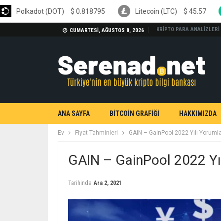
OT)
$
0.818795
Litecoin (LTC)
$
45.57
Bitcoin Cash
KRİPTO PARA ANALİZLERİ
CUMARTESI, AĞUSTOS 8, 2026
ANA SAYFA
BİTCOİN GRAFİĞİ
HAKKIMIZDA
Ev
Fiyat Tahminleri
GAIN – GainPool 2022 Yılı Yorumla
GAIN – GainPool 2022 Yıl
Tarihinde
Ara 2, 2021