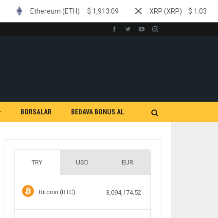
um (ETH)
$
1,913.09
XRP (XRP)
$
1.03
Tether (US
BORSALAR
BEDAVA BONUS AL
TRY
USD
EUR
Bitcoin (BTC)
3,094,174.52