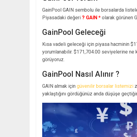
GainPool GAIN sembolu ile borsalarda liste
Piyasadaki değeri
? GAIN *
olarak görünen 
GainPool Geleceği
Kısa vadeli geleceği için piyasa hacminin $1
yorumlanabilir. $171,704.00 seviyelerine ne 
görüyoruz.
GainPool Nasıl Alınır ?
GAIN almak için
güvenilir borsalar listemizi
z
yaklaştığını gördüğünüz anda düşüşe geçtiğin