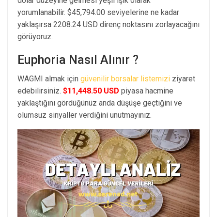
dolar düzeyine gelmesi yeşil ışık olarak
yorumlanabilir. $45,794.00 seviyelerine ne kadar
yaklaşırsa 2208.24 USD direnç noktasını zorlayacağını
görüyoruz.
Euphoria Nasıl Alınır ?
WAGMI almak için
güvenilir borsalar listemizi
ziyaret
edebilirsiniz.
$11,448.50 USD
piyasa hacmine
yaklaştığını gördüğünüz anda düşüşe geçtiğini ve
olumsuz sinyaller verdiğini unutmayınız.