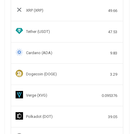
XRP (XRP)
49.66
Tether (USDT)
47.53
Cardano (ADA)
9.83
Dogecoin (DOGE)
3.29
Verge (XVG)
0.095376
Polkadot (DOT)
39.05