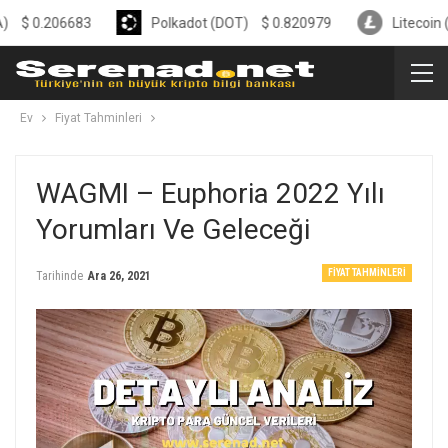
06683
Polkadot (DOT)
$
0.820979
Litecoin (LTC)
$
Ev
Fiyat Tahminleri
WAGMI – Euphoria 2022 Yılı
Yorumları Ve Geleceği
FIYAT TAHMINLERI
Tarihinde
Ara 26, 2021