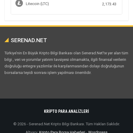
Litecoin (LTC)
2,173.43
SERENAD.NET
Türkiye’nin En Büyük Kripto Bilgi Bankası olan Senerad.Net’te yer alan tüm
bilgi , veri ve yorumlar yatırım tavsiyesi olmamakta, ilgili finansal verilerin
doğruluğu entegre yazılımlar ile karşılanmasından dolayı doğruluğunun
borsalarsa teyidi sonrası işlem yapılması önemlidir.
KRİPTO PARA ANALİZLERİ
© 2026 - Serenad.Net Kripto Bilgi Bankası. Tüm Hakları Saklıdır.
Altyapı:
Kripto Para Borsa Haberleri
-
Wordpress