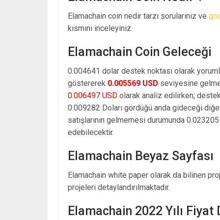
Elamachain coin nedir tarzı sorularınız ve
go
kısmını inceleyiniz.
Elamachain Coin Geleceği
0.004641 dolar destek noktası olarak yoruml
göstererek
0.005569 USD
seviyesine gelmes
0.006497 USD
olarak analiz edilirken; deste
0.009282 Doları gördüğü anda gideceği diğe
satışlarının gelmemesi durumunda 0.023205 d
edebilecektir.
Elamachain Beyaz Sayfası
Elamachain white paper olarak da bilinen pro
projeleri detaylandırılmaktadır.
Elamachain 2022 Yılı Fiyat