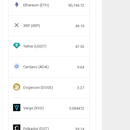
Ethereum (ETH)
90,744.72
XRP (XRP)
49.19
Tether (USDT)
47.53
Cardano (ADA)
9.64
Dogecoin (DOGE)
3.27
Verge (XVG)
0.094472
Polkadot (DOT)
39.14