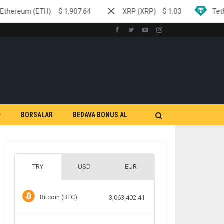
TH)
$
1,907.64
XRP (XRP)
$
1.03
Tether (USDT)
BORSALAR
BEDAVA BONUS AL
TRY
USD
EUR
Bitcoin (BTC)
3,063,402.41