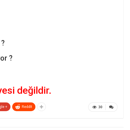
 ?
or ?
yesi değildir.
gle +
ReddIt
30