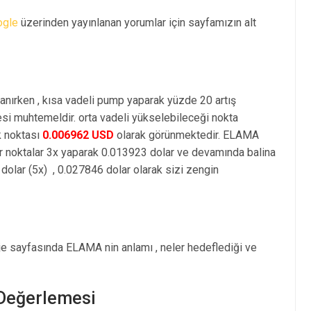
ogle
üzerinden yayınlanan yorumlar için sayfamızın alt
anırken , kısa vadeli pump yaparak yüzde 20 artış
i muhtemeldir. orta vadeli yükselebileceği nokta
k noktası
0.006962 USD
olarak görünmektedir. ELAMA
r noktalar 3x yaparak 0.013923 dolar ve devamında balina
olar (5x) , 0.027846 dolar olarak sizi zengin
je sayfasında ELAMA nin anlamı , neler hedeflediği ve
 Değerlemesi