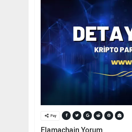
Pay
Elamachain Yorum