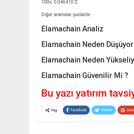
100x: 0.046410 $
Diğer aramalar şunlardır:
Elamachain Analiz
Elamachain Neden Düşüyor
Elamachain Neden Yükseliy
Elamachain Güvenilir Mi ?
Bu yazı yatırım tavsi
Facebook
Twitter
Goo
Pay