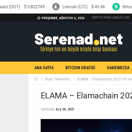
$
0.822749
Litecoin (LTC)
$
45.46
Bitcoin Cash (BCH
KRİPTO PARA ANALİZLERİ
PERŞEMBE, AĞUSTOS 6, 2026
ANA SAYFA
BİTCOİN GRAFİĞİ
HAKKIMIZDA
Ev
Fiyat Tahminleri
ELAMA – Elamachain 2022 Yılı Yo
ELAMA – Elamachain 2022
Tarihinde
Ara 26, 2021