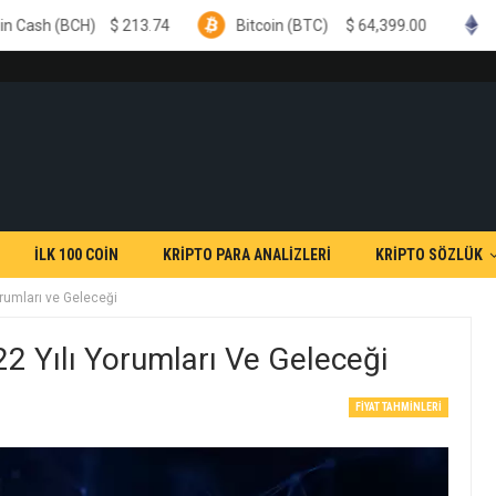
)
$
213.74
Bitcoin (BTC)
$
64,399.00
Ethereum (E
İLK 100 COİN
KRİPTO PARA ANALİZLERİ
KRİPTO SÖZLÜK
rumları ve Geleceği
 Yılı Yorumları Ve Geleceği
FIYAT TAHMINLERI