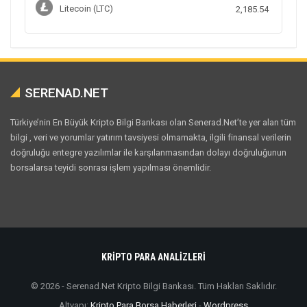
Litecoin (LTC)
2,185.54
SERENAD.NET
Türkiye’nin En Büyük Kripto Bilgi Bankası olan Senerad.Net’te yer alan tüm
bilgi , veri ve yorumlar yatırım tavsiyesi olmamakta, ilgili finansal verilerin
doğruluğu entegre yazılımlar ile karşılanmasından dolayı doğruluğunun
borsalarsa teyidi sonrası işlem yapılması önemlidir.
KRİPTO PARA ANALİZLERİ
© 2026 - Serenad.Net Kripto Bilgi Bankası. Tüm Hakları Saklıdır.
Altyapı:
Kripto Para Borsa Haberleri
-
Wordpress