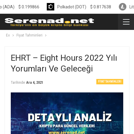
$
0.199866
Polkadot (DOT)
$
0.817638
Litecoin (L
Ev
Fiyat Tahminleri
EHRT – Eight Hours 2022 Yılı
Yorumları Ve Geleceği
FIYAT TAHMINLERI
Tarihinde
Ara 4, 2021