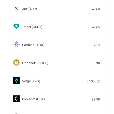
XRP (XRP)
49.68
Tether (USDT)
47.65
Cardano (ADA)
9.53
Dogecoin (DOGE)
3.38
Verge (XVG)
0.100552
Polkadot (DOT)
38.98