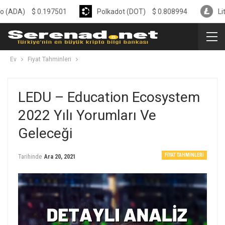
$
0.197501
Polkadot (DOT)
$
0.808994
Litecoin (L
Ev
Fiyat Tahminleri
LEDU – Education Ecosystem
2022 Yılı Yorumları Ve
Geleceği
FIYAT TAHMINLERI
Tarihinde
Ara 20, 2021