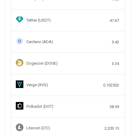
Tether (USDT)
47.67
Cardano (ADA)
9.42
Dogecoin (DOGE)
3.34
Verge (XVG)
0.102502
Polkadot (DOT)
38.59
Litecoin (LTC)
2,203.15