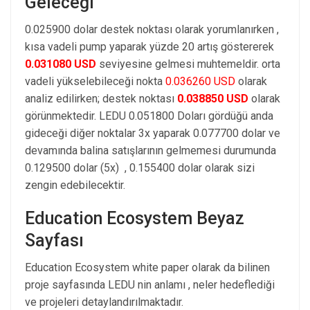
Geleceği
0.025900 dolar destek noktası olarak yorumlanırken ,
kısa vadeli pump yaparak yüzde 20 artış göstererek
0.031080 USD
seviyesine gelmesi muhtemeldir. orta
vadeli yükselebileceği nokta
0.036260 USD
olarak
analiz edilirken; destek noktası
0.038850 USD
olarak
görünmektedir. LEDU 0.051800 Doları gördüğü anda
gideceği diğer noktalar 3x yaparak 0.077700 dolar ve
devamında balina satışlarının gelmemesi durumunda
0.129500 dolar (5x) , 0.155400 dolar olarak sizi
zengin edebilecektir.
Education Ecosystem Beyaz
Sayfası
Education Ecosystem white paper olarak da bilinen
proje sayfasında LEDU nin anlamı , neler hedeflediği
ve projeleri detaylandırılmaktadır.