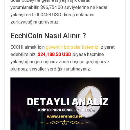
dolar düzeyine gelmesi yeşil ışık olarak
yorumlanabilir. $96,754.00 seviyelerine ne kadar
yaklaşırsa 0.000458 USD direnç noktasını
zorlayacağını görüyoruz.
EcchiCoin Nasıl Alınır ?
ECCHI almak için
güvenilir borsalar listemizi
ziyaret
edebilirsiniz.
$24,188.50 USD
piyasa hacmine
yaklaştığını gördüğünüz anda düşüşe geçtiğini ve
olumsuz sinyaller verdiğini unutmayınız.