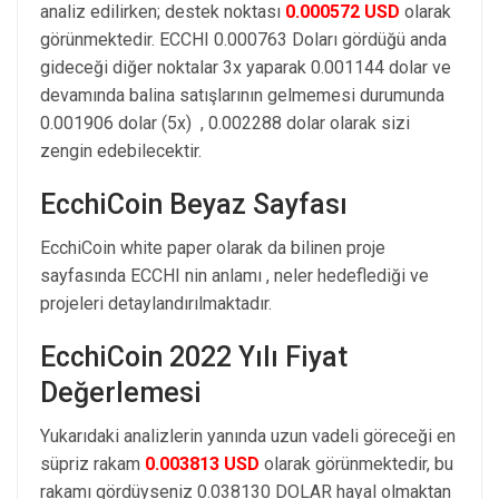
analiz edilirken; destek noktası
0.000572 USD
olarak
görünmektedir. ECCHI 0.000763 Doları gördüğü anda
gideceği diğer noktalar 3x yaparak 0.001144 dolar ve
devamında balina satışlarının gelmemesi durumunda
0.001906 dolar (5x) , 0.002288 dolar olarak sizi
zengin edebilecektir.
EcchiCoin Beyaz Sayfası
EcchiCoin white paper olarak da bilinen proje
sayfasında ECCHI nin anlamı , neler hedeflediği ve
projeleri detaylandırılmaktadır.
EcchiCoin 2022 Yılı Fiyat
Değerlemesi
Yukarıdaki analizlerin yanında uzun vadeli göreceği en
süpriz rakam
0.003813 USD
olarak görünmektedir, bu
rakamı gördüyseniz 0.038130 DOLAR hayal olmaktan