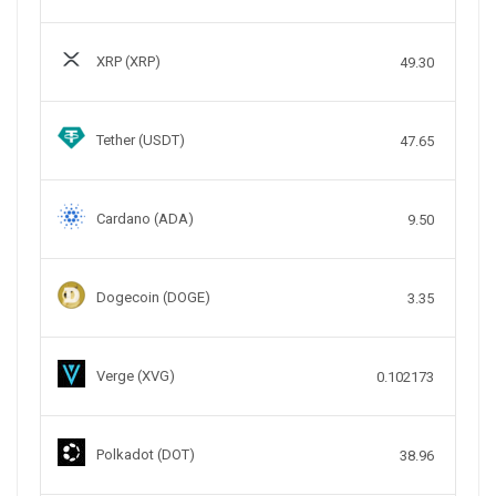
XRP (XRP)
49.30
Tether (USDT)
47.65
Cardano (ADA)
9.50
Dogecoin (DOGE)
3.35
Verge (XVG)
0.102173
Polkadot (DOT)
38.96