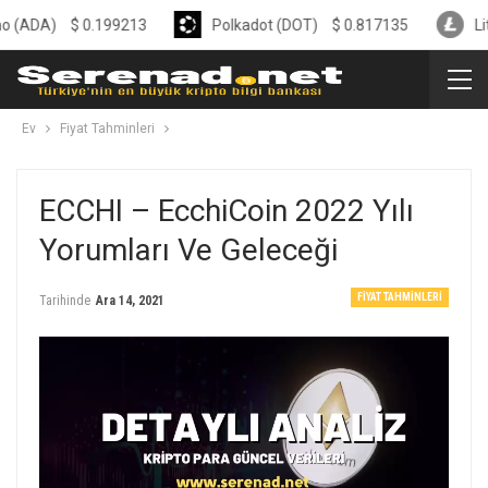
)
$
0.199213
Polkadot (DOT)
$
0.817135
Litecoin (
Ev
Fiyat Tahminleri
ECCHI – EcchiCoin 2022 Yılı
Yorumları Ve Geleceği
FIYAT TAHMINLERI
Tarihinde
Ara 14, 2021