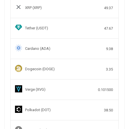
XRP (XRP)
49.37
Tether (USDT)
47.67
Cardano (ADA)
9.38
Dogecoin (DOGE)
3.35
Verge (XVG)
0.101500
Polkadot (DOT)
38.50