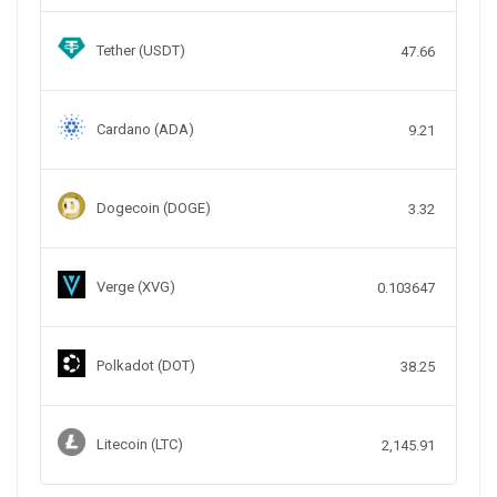
Tether (USDT)
47.66
Cardano (ADA)
9.21
Dogecoin (DOGE)
3.32
Verge (XVG)
0.103647
Polkadot (DOT)
38.25
Litecoin (LTC)
2,145.91