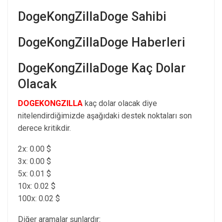
DogeKongZillaDoge Sahibi
DogeKongZillaDoge Haberleri
DogeKongZillaDoge Kaç Dolar
Olacak
DOGEKONGZILLA
kaç dolar olacak diye
nitelendirdiğimizde aşağıdaki destek noktaları son
derece kritikdir.
2x: 0.00 $
3x: 0.00 $
5x: 0.01 $
10x: 0.02 $
100x: 0.02 $
Diğer aramalar şunlardır: