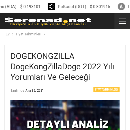
$
0.193101
Polkadot (DOT)
$
0.801915
Litecoin (
Ev
Fiyat Tahminleri
DOGEKONGZILLA –
DogeKongZillaDoge 2022 Yılı
Yorumları Ve Geleceği
FIYAT TAHMINLERI
Tarihinde
Ara 16, 2021