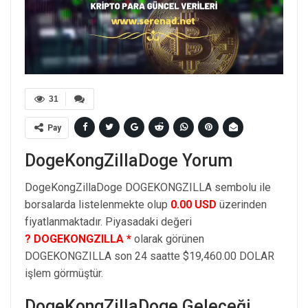
31
Pay
DogeKongZillaDoge Yorum
DogeKongZillaDoge DOGEKONGZILLA sembolu ile
borsalarda listelenmekte olup
0.00 USD
üzerinden
fiyatlanmaktadır. Piyasadaki değeri
? DOGEKONGZILLA *
olarak görünen
DOGEKONGZILLA son 24 saatte $19,460.00 DOLAR
işlem görmüştür.
DogeKongZillaDoge Geleceği