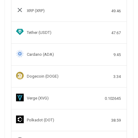
XRP (XRP)
49.46
Tether (USDT)
47.67
Cardano (ADA)
9.45
Dogecoin (DOGE)
3.34
Verge (XVG)
0.102645
Polkadot (DOT)
38.59