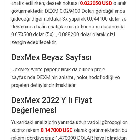
analiz edilirken; destek noktası
0.022050 USD
olarak
görünmektedir. DEXM 0.029400 Doları gördüğü anda
gideceği diğer noktalar 3x yaparak 0.044100 dolar ve
devamında balina satışlarının gelmemesi durumunda
0.073500 dolar (5x) , 0.088200 dolar olarak sizi
zengin edebilecektir.
DexMex Beyaz Sayfası
DexMex white paper olarak da bilinen proje
sayfasında DEXM nin anlamı , neler hedeflediği ve
projeleri detaylandırılmaktadır.
DexMex 2022 Yılı Fiyat
Değerlemesi
Yukarıdaki analizlerin yanında uzun vadeli göreceği en
süpriz rakam
0.147000 USD
olarak görünmektedir, bu
rakamı gördüyseniz 1.470000 DOLAR hayal olmaktan