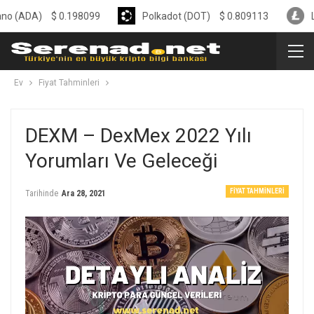
A)
$
0.198099
Polkadot (DOT)
$
0.809113
Litecoin 
Ev
Fiyat Tahminleri
DEXM – DexMex 2022 Yılı
Yorumları Ve Geleceği
FIYAT TAHMINLERI
Tarihinde
Ara 28, 2021