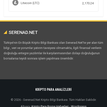
Litecoin (LTC)
2,170.24
SERENAD.NET
Türkiye’nin En Büyük Kripto Bilgi Bankası olan Senerad.Net’te yer alan tüm
bilgi , veri ve yorumlar yatırım tavsiyesi olmamakta, ilgili finansal verilerin
doğruluğu entegre yazılımlar ile karşılanmasından dolayı doğruluğunun
borsalarsa teyidi sonrası işlem yapılması önemlidir.
KRİPTO PARA ANALİZLERİ
© 2026 - Serenad.Net Kripto Bilgi Bankası. Tüm Hakları Saklıdır.
Altyapı:
Kripto Para Borsa Haberleri
-
Wordpress