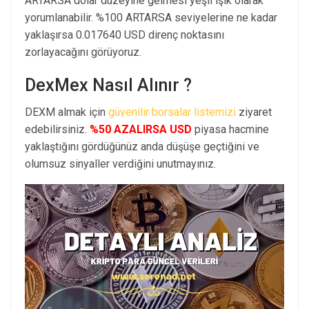
ARTARSA dolar düzeyine gelmesi yeşil ışık olarak
yorumlanabilir. %100 ARTARSA seviyelerine ne kadar
yaklaşırsa 0.017640 USD direnç noktasını
zorlayacağını görüyoruz.
DexMex Nasıl Alınır ?
DEXM almak için
güvenilir borsalar listemizi
ziyaret
edebilirsiniz.
%50 AZALIRSA USD
piyasa hacmine
yaklaştığını gördüğünüz anda düşüşe geçtiğini ve
olumsuz sinyaller verdiğini unutmayınız.