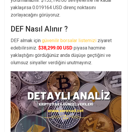
yorumlanabilir. $153,196.00 seviyelerine ne kadar
yaklaşırsa 0.019164 USD direnç noktasını
zorlayacağını görüyoruz.
DEF Nasıl Alınır ?
DEF almak için
güvenilir borsalar listemizi
ziyaret
edebilirsiniz.
$38,299.00 USD
piyasa hacmine
yaklaştığını gördüğünüz anda düşüşe geçtiğini ve
olumsuz sinyaller verdiğini unutmayınız.