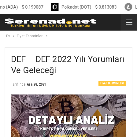
)
$
0.199087
Polkadot (DOT)
$
0.813083
Litecoin 
Ev
Fiyat Tahminleri
DEF – DEF 2022 Yılı Yorumları
Ve Geleceği
FIYAT TAHMINLERI
Tarihinde
Ara 28, 2021