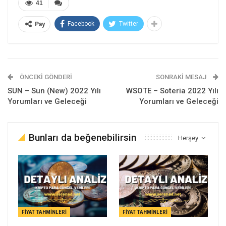
41
Facebook
Twitter
Pay
ÖNCEKI GÖNDERI
SONRAKI MESAJ
SUN – Sun (New) 2022 Yılı
WSOTE – Soteria 2022 Yılı
Yorumları ve Geleceği
Yorumları ve Geleceği
Bunları da beğenebilirsin
Herşey
FIYAT TAHMINLERI
FIYAT TAHMINLERI