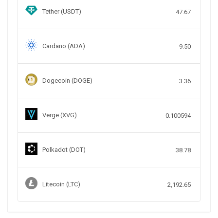
Tether (USDT)
47.67
Cardano (ADA)
9.50
Dogecoin (DOGE)
3.36
Verge (XVG)
0.100594
Polkadot (DOT)
38.78
Litecoin (LTC)
2,192.65