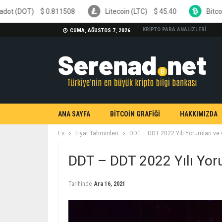
.811508
Litecoin (LTC)
$
45.40
Bitcoin Cash (BCH)
KRİPTO PARA ANALİZLERİ
CUMA, AĞUSTOS 7, 2026
ANA SAYFA
BİTCOİN GRAFİĞİ
HAKKIMIZDA
Ev
Fiyat Tahminleri
DDT – DDT 2022 Yılı Yorumları ve
DDT – DDT 2022 Yılı Yor
Tarihinde
Ara 16, 2021