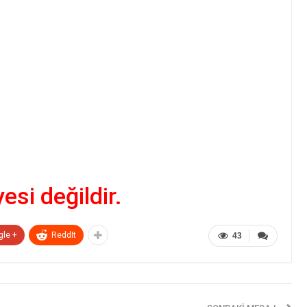
yesi değildir.
gle +
ReddIt
43