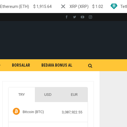
$
1,915.64
XRP (XRP)
$
1.02
Tether (USDT)
$
0
BORSALAR
BEDAVA BONUS AL
TRY
USD
EUR
Bitcoin (BTC)
3,087,922.55