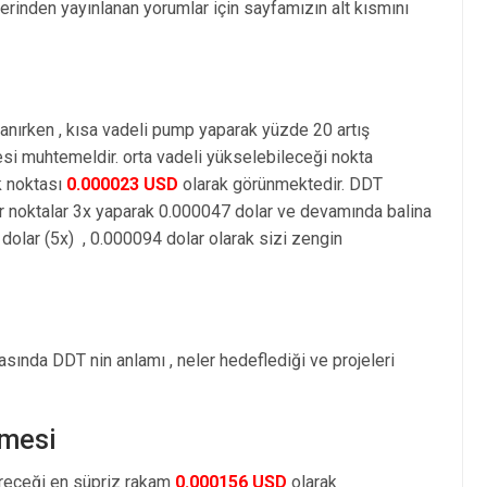
rinden yayınlanan yorumlar için sayfamızın alt kısmını
anırken , kısa vadeli pump yaparak yüzde 20 artış
i muhtemeldir. orta vadeli yükselebileceği nokta
k noktası
0.000023 USD
olarak görünmektedir. DDT
r noktalar 3x yaparak 0.000047 dolar ve devamında balina
olar (5x) , 0.000094 dolar olarak sizi zengin
sında DDT nin anlamı , neler hedeflediği ve projeleri
emesi
öreceği en süpriz rakam
0.000156 USD
olarak