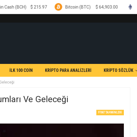
$
215.97
Bitcoin (BTC)
$
64,903.00
Ethereum (ETH)
İLK 100 COİN
KRİPTO PARA ANALİZLERİ
KRİPTO SÖZLÜK
 Geleceği
umları Ve Geleceği
FIYAT TAHMINLERI