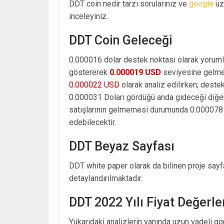
DDT coin nedir tarzı sorularınız ve
google
üze
inceleyiniz.
DDT Coin Geleceği
0.000016 dolar destek noktası olarak yoruml
göstererek
0.000019 USD
seviyesine gelmes
0.000022 USD
olarak analiz edilirken; deste
0.000031 Doları gördüğü anda gideceği diğe
satışlarının gelmemesi durumunda 0.000078 d
edebilecektir.
DDT Beyaz Sayfası
DDT white paper olarak da bilinen proje sayfa
detaylandırılmaktadır.
DDT 2022 Yılı Fiyat Değerl
Yukarıdaki analizlerin yanında uzun vadeli g