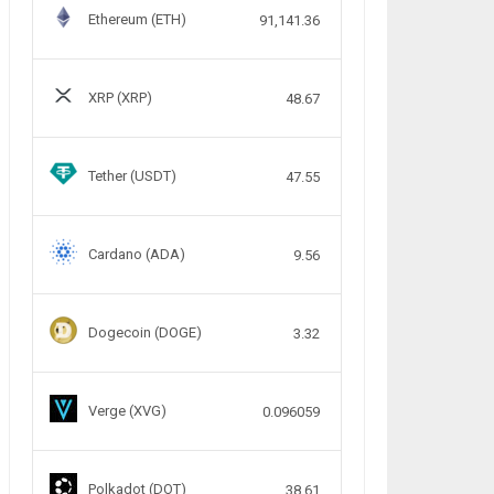
Ethereum (ETH)
91,141.36
XRP (XRP)
48.67
Tether (USDT)
47.55
Cardano (ADA)
9.56
Dogecoin (DOGE)
3.32
Verge (XVG)
0.096059
Polkadot (DOT)
38.61