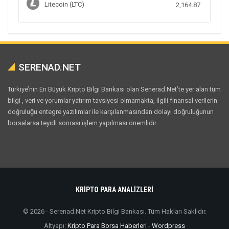
Litecoin (LTC)
2,164.87
SERENAD.NET
Türkiye’nin En Büyük Kripto Bilgi Bankası olan Senerad.Net’te yer alan tüm
bilgi , veri ve yorumlar yatırım tavsiyesi olmamakta, ilgili finansal verilerin
doğruluğu entegre yazılımlar ile karşılanmasından dolayı doğruluğunun
borsalarsa teyidi sonrası işlem yapılması önemlidir.
KRİPTO PARA ANALİZLERİ
© 2026 - Serenad.Net Kripto Bilgi Bankası. Tüm Hakları Saklıdır.
Altyapı:
Kripto Para Borsa Haberleri
-
Wordpress