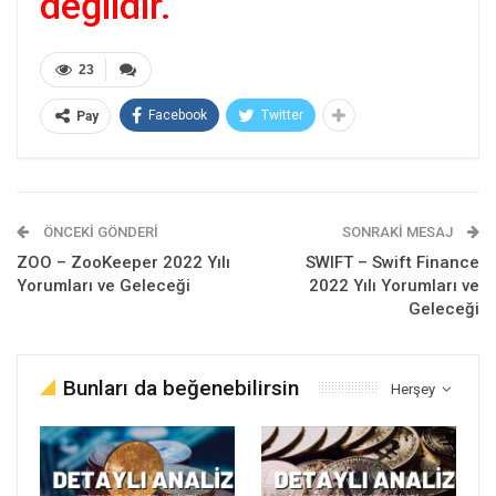
değildir.
23
Facebook
Twitter
Pay
ÖNCEKI GÖNDERI
SONRAKI MESAJ
ZOO – ZooKeeper 2022 Yılı
SWIFT – Swift Finance
Yorumları ve Geleceği
2022 Yılı Yorumları ve
Geleceği
Bunları da beğenebilirsin
Herşey