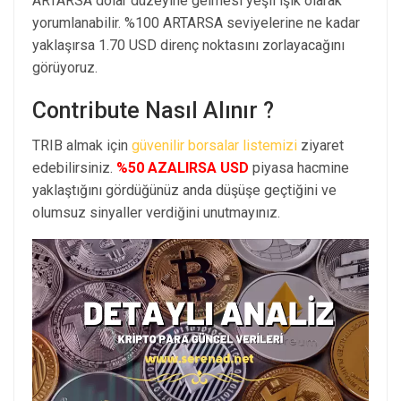
ARTARSA dolar düzeyine gelmesi yeşil ışık olarak
yorumlanabilir. %100 ARTARSA seviyelerine ne kadar
yaklaşırsa 1.70 USD direnç noktasını zorlayacağını
görüyoruz.
Contribute Nasıl Alınır ?
TRIB almak için
güvenilir borsalar listemizi
ziyaret
edebilirsiniz.
%50 AZALIRSA USD
piyasa hacmine
yaklaştığını gördüğünüz anda düşüşe geçtiğini ve
olumsuz sinyaller verdiğini unutmayınız.