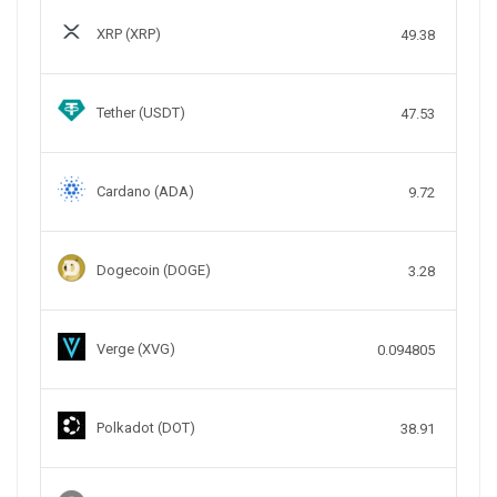
XRP (XRP)
49.38
Tether (USDT)
47.53
Cardano (ADA)
9.72
Dogecoin (DOGE)
3.28
Verge (XVG)
0.094805
Polkadot (DOT)
38.91