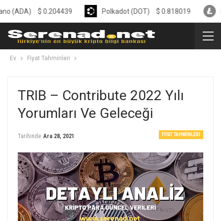
A)
$
0.204439
Polkadot (DOT)
$
0.818019
Litecoin
Ev
Fiyat Tahminleri
TRIB – Contribute 2022 Yılı
Yorumları Ve Geleceği
FIYAT TAHMINLERI
Tarihinde
Ara 28, 2021