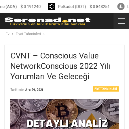
$
0.191240
Polkadot (DOT)
$
0.843251
Litecoin (
Ev
Fiyat Tahminleri
CVNT – Conscious Value
NetworkConscious 2022 Yılı
Yorumları Ve Geleceği
FIYAT TAHMINLERI
Tarihinde
Ara 29, 2021