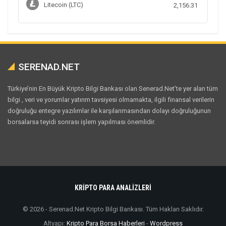
Litecoin (LTC)
2,156.31
SERENAD.NET
Türkiye’nin En Büyük Kripto Bilgi Bankası olan Senerad.Net’te yer alan tüm
bilgi , veri ve yorumlar yatırım tavsiyesi olmamakta, ilgili finansal verilerin
doğruluğu entegre yazılımlar ile karşılanmasından dolayı doğruluğunun
borsalarsa teyidi sonrası işlem yapılması önemlidir.
KRİPTO PARA ANALİZLERİ
© 2026 - Serenad.Net Kripto Bilgi Bankası. Tüm Hakları Saklıdır.
Altyapı:
Kripto Para Borsa Haberleri
-
Wordpress