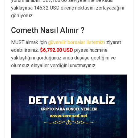
yorumlanabilir. $27,168.00 seviyelerine ne kadar
yaklaşırsa 146.32 USD direnç noktasını zorlayacağını
görüyoruz.
Cometh Nasıl Alınır ?
MUST almak için
güvenilir borsalar listemizi
ziyaret
edebilirsiniz.
$6,792.00 USD
piyasa hacmine
yaklaştığını gördüğünüz anda düşüşe geçtiğini ve
olumsuz sinyaller verdiğini unutmayınız.