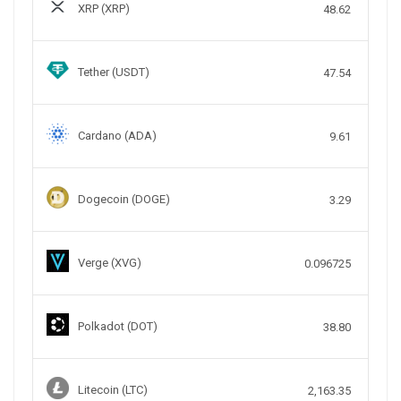
XRP (XRP)
48.62
Tether (USDT)
47.54
Cardano (ADA)
9.61
Dogecoin (DOGE)
3.29
Verge (XVG)
0.096725
Polkadot (DOT)
38.80
Litecoin (LTC)
2,163.35