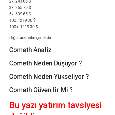
2x: 243.86 $
3x: 365.79 $
5x: 609.65 $
10x: 1219.30 $
100x: 1219.30 $
Diğer aramalar şunlardır:
Cometh Analiz
Cometh Neden Düşüyor ?
Cometh Neden Yükseliyor ?
Cometh Güvenilir Mi ?
Bu yazı yatırım tavsiyesi