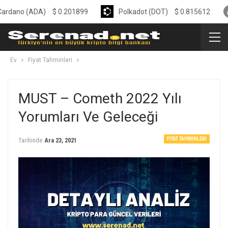
o (ADA)
$
0.201899
Polkadot (DOT)
$
0.815612
Li
Ev
Fiyat Tahminleri
MUST – Cometh 2022 Yılı
Yorumları Ve Geleceği
FIYAT TAHMINLERI
Tarihinde
Ara 23, 2021