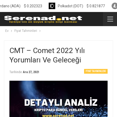
ADA)
$
0.202323
Polkadot (DOT)
$
0.821877
Liteco
Ev
Fiyat Tahminleri
CMT – Comet 2022 Yılı
Yorumları Ve Geleceği
FIYAT TAHMINLERI
Tarihinde
Ara 27, 2021