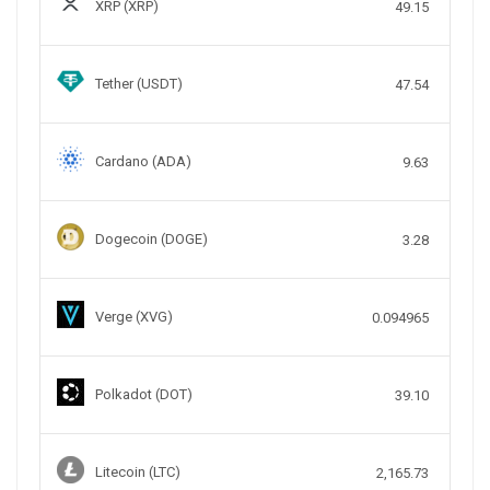
XRP (XRP)
49.15
Tether (USDT)
47.54
Cardano (ADA)
9.63
Dogecoin (DOGE)
3.28
Verge (XVG)
0.094965
Polkadot (DOT)
39.10
Litecoin (LTC)
2,165.73