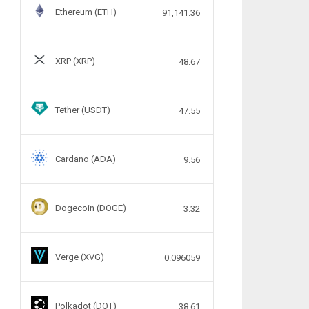
Ethereum (ETH)
91,141.36
XRP (XRP)
48.67
Tether (USDT)
47.55
Cardano (ADA)
9.56
Dogecoin (DOGE)
3.32
Verge (XVG)
0.096059
Polkadot (DOT)
38.61