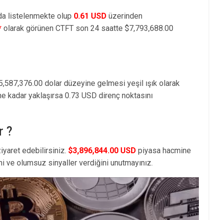
da listelenmekte olup
0.61 USD
üzerinden
*
olarak görünen CTFT son 24 saatte $7,793,688.00
5,587,376.00 dolar düzeyine gelmesi yeşil ışık olarak
ne kadar yaklaşırsa 0.73 USD direnç noktasını
r ?
iyaret edebilirsiniz.
$3,896,844.00 USD
piyasa hacmine
i ve olumsuz sinyaller verdiğini unutmayınız.