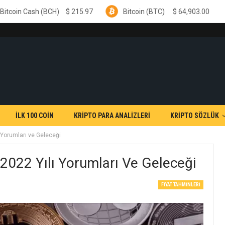
)
$
215.97
Bitcoin (BTC)
$
64,903.00
Ethereum (
İLK 100 COİN
KRİPTO PARA ANALİZLERİ
KRİPTO SÖZLÜK
 Yorumları ve Geleceği
2022 Yılı Yorumları Ve Geleceği
FIYAT TAHMINLERI