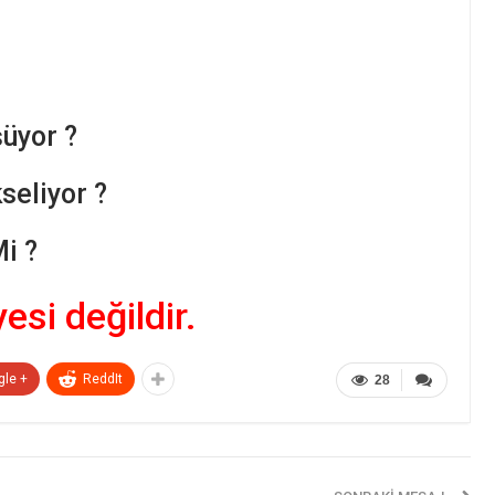
üyor ?
seliyor ?
Mi ?
yesi değildir.
gle +
ReddIt
28