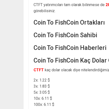
CTFT yatırımcıları tam olarak bilinmese de
2
görebilisiniz.
Coin To FishCoin Ortakları
Coin To FishCoin Sahibi
Coin To FishCoin Haberleri
Coin To FishCoin Kaç Dolar
CTFT
kaç dolar olacak diye nitelendirdiğimiz
2x: 1.22 $
3x: 1.83 $
5x: 3.05 $
10x: 6.11 $
100x: 6.11 $