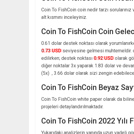
Coin To FishCoin coin nedir tarzı sorularınız
alt kısmını inceleyiniz.
Coin To FishCoin Coin Gele
0.61 dolar destek noktası olarak yorumlanırk
0.73 USD
seviyesine gelmesi muhtemeldir. o
edilirken; destek noktası
0.92 USD
olarak gö
diğer noktalar 3x yaparak 1.83 dolar ve dev
(5x) , 3.66 dolar olarak sizi zengin edebilecek
Coin To FishCoin Beyaz Say
Coin To FishCoin white paper olarak da bilin
projeleri detaylandırılmaktadır.
Coin To FishCoin 2022 Yılı 
Yukarıdaki analizlerin yanında uzun vadeli g