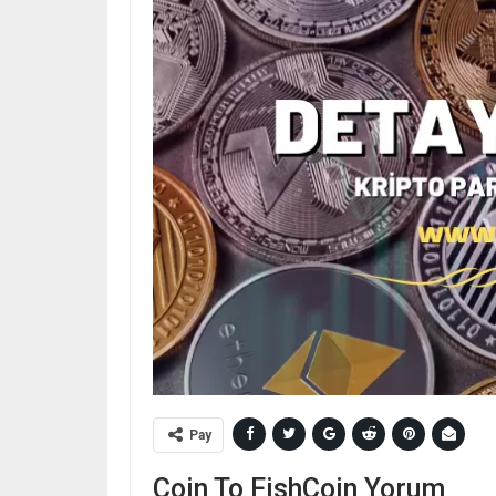
Pay
Coin To FishCoin Yorum