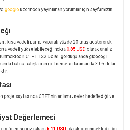
 ve
google
üzerinden yayınlanan yorumlar için sayfamızın
ceği
en , kısa vadeli pump yaparak yüzde 20 artış göstererek
rta vadeli yükselebileceği nokta
0.85 USD
olarak analiz
rünmektedir. CTFT 1.22 Doları gördüğü anda gideceği
amında balina satışlarının gelmemesi durumunda 3.05 dolar
tir.
fası
en proje sayfasında CTFT nin anlamı , neler hedeflediği ve
Fiyat Değerlemesi
öreceği en süpriz rakam
6.11 USD
olarak görünmektedir, bu