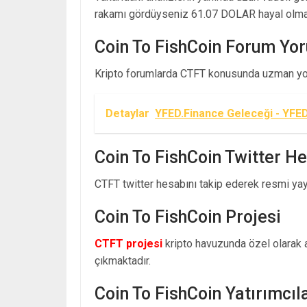
rakamı gördüyseniz 61.07 DOLAR hayal olmak
Coin To FishCoin Forum Yor
Kripto forumlarda CTFT konusunda uzman yor
Detaylar
YFED.Finance Geleceği - YFED
Coin To FishCoin Twitter H
CTFT twitter hesabını takip ederek resmi yayın
Coin To FishCoin Projesi
CTFT projesi
kripto havuzunda özel olarak ay
çıkmaktadır.
Coin To FishCoin Yatırımcıla