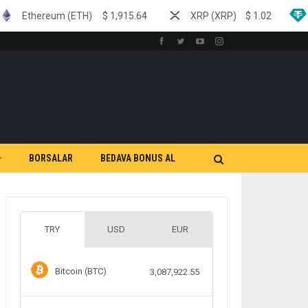
ETH)
$
1,915.64
XRP (XRP)
$
1.02
Tether (USDT)
BORSALAR
BEDAVA BONUS AL
TRY
USD
EUR
Bitcoin (BTC)
3,087,922.55