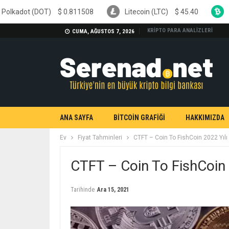
$
0.811508
Litecoin (LTC)
$
45.40
Bitcoin Cash (BCH
KRİPTO PARA ANALİZLERİ
CUMA, AĞUSTOS 7, 2026
ANA SAYFA
BİTCOİN GRAFİĞİ
HAKKIMIZDA
Ev
Fiyat Tahminleri
CTFT – Coin To FishCoin 2022 Yılı
CTFT – Coin To FishCoin 
Tarihinde
Ara 15, 2021