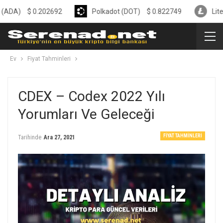
$
0.202692
Polkadot (DOT)
$
0.822749
Litecoin (LTC
Ev
Fiyat Tahminleri
CDEX – Codex 2022 Yılı
Yorumları Ve Geleceği
FIYAT TAHMINLERI
Tarihinde
Ara 27, 2021