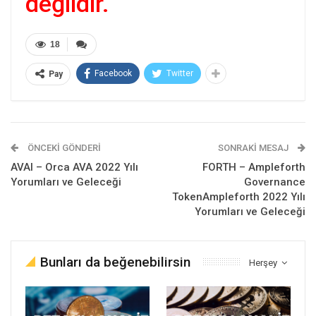
değildir.
18
Facebook
Twitter
Pay
ÖNCEKI GÖNDERI
SONRAKI MESAJ
AVAI – Orca AVA 2022 Yılı
FORTH – Ampleforth
Yorumları ve Geleceği
Governance
TokenAmpleforth 2022 Yılı
Yorumları ve Geleceği
Bunları da beğenebilirsin
Herşey