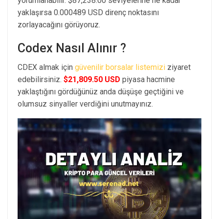
yorumlanabilir. $87,238.00 seviyelerine ne kadar
yaklaşırsa 0.000489 USD direnç noktasını
zorlayacağını görüyoruz.
Codex Nasıl Alınır ?
CDEX almak için
güvenilir borsalar listemizi
ziyaret
edebilirsiniz.
$21,809.50 USD
piyasa hacmine
yaklaştığını gördüğünüz anda düşüşe geçtiğini ve
olumsuz sinyaller verdiğini unutmayınız.