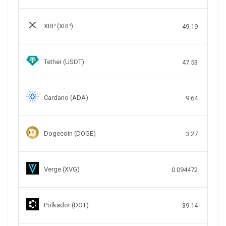
XRP (XRP)
49.19
Tether (USDT)
47.53
Cardano (ADA)
9.64
Dogecoin (DOGE)
3.27
Verge (XVG)
0.094472
Polkadot (DOT)
39.14