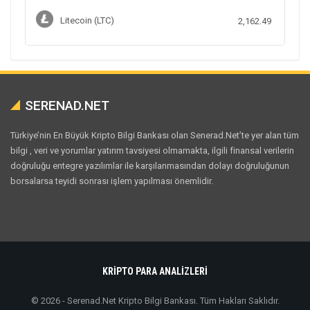
Litecoin (LTC)
2,162.49
SERENAD.NET
Türkiye’nin En Büyük Kripto Bilgi Bankası olan Senerad.Net’te yer alan tüm
bilgi , veri ve yorumlar yatırım tavsiyesi olmamakta, ilgili finansal verilerin
doğruluğu entegre yazılımlar ile karşılanmasından dolayı doğruluğunun
borsalarsa teyidi sonrası işlem yapılması önemlidir.
KRİPTO PARA ANALİZLERİ
© 2026 - Serenad.Net Kripto Bilgi Bankası. Tüm Hakları Saklıdır.