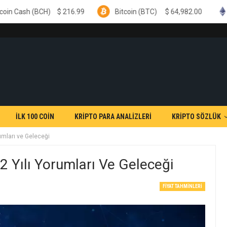
$
216.99
Bitcoin (BTC)
$
64,982.00
Ethereum (ETH
İLK 100 COİN
KRİPTO PARA ANALİZLERİ
KRİPTO SÖZLÜK
mları ve Geleceği
Yılı Yorumları Ve Geleceği
FIYAT TAHMINLERI