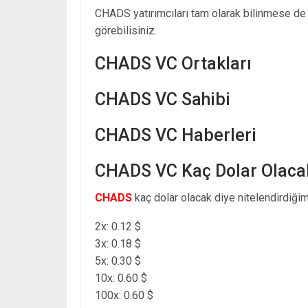
CHADS yatırımcıları tam olarak bilinmese d
görebilisiniz.
CHADS VC Ortakları
CHADS VC Sahibi
CHADS VC Haberleri
CHADS VC Kaç Dolar Olaca
CHADS
kaç dolar olacak diye nitelendirdiğim
2x: 0.12 $
3x: 0.18 $
5x: 0.30 $
10x: 0.60 $
100x: 0.60 $