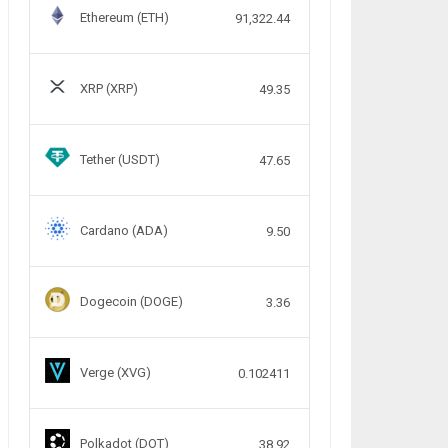
Ethereum (ETH)
91,322.44
XRP (XRP)
49.35
Tether (USDT)
47.65
Cardano (ADA)
9.50
Dogecoin (DOGE)
3.36
Verge (XVG)
0.102411
Polkadot (DOT)
38.92