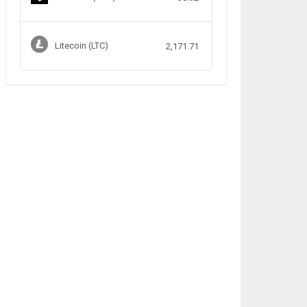
Litecoin (LTC)
2,171.71