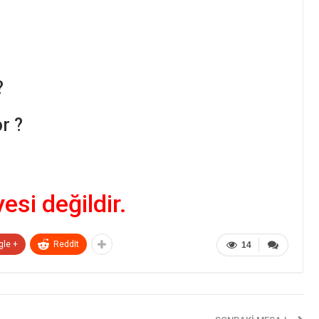
?
r ?
yesi değildir.
gle +
ReddIt
14