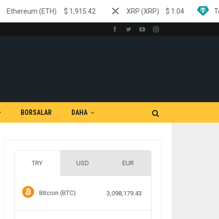
)
$
1,915.42
XRP (XRP)
$
1.04
Tether (USDT)
$
BORSALAR
DAHA
TRY
USD
EUR
Bitcoin (BTC)
3,098,179.43