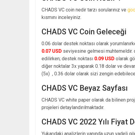
CHADS VC coin nedir tarzı sorularınız ve
goo
kısmını inceleyiniz.
CHADS VC Coin Geleceği
0.06 dolar destek noktası olarak yorumlanırk
0.07 USD
seviyesine gelmesi muhtemeldir. o
edilirken; destek noktası
0.09 USD
olarak gö
diğer noktalar 3x yaparak 0.18 dolar ve dev
(5x) , 0.36 dolar olarak sizi zengin edebilecek
CHADS VC Beyaz Sayfası
CHADS VC white paper olarak da bilinen proj
projeleri detaylandırılmaktadır.
CHADS VC 2022 Yılı Fiyat 
Yukarıdaki analizlerin yanında uzun vadeli g