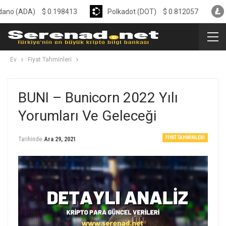
DA)
$
0.198413
Polkadot (DOT)
$
0.812057
Litecoin
Ev
Fiyat Tahminleri
BUNI – Bunicorn 2022 Yılı
Yorumları Ve Geleceği
FIYAT TAHMINLERI
Tarihinde
Ara 29, 2021