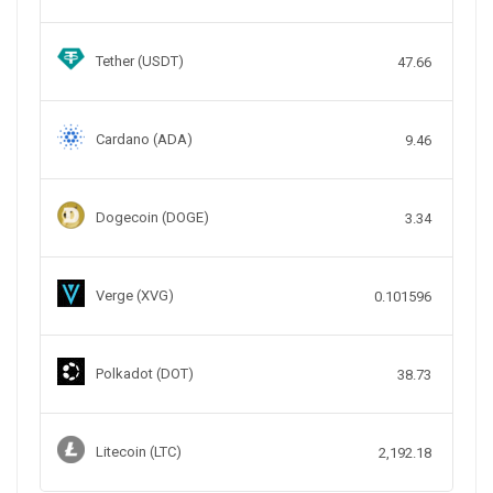
Tether (USDT)
47.66
Cardano (ADA)
9.46
Dogecoin (DOGE)
3.34
Verge (XVG)
0.101596
Polkadot (DOT)
38.73
Litecoin (LTC)
2,192.18