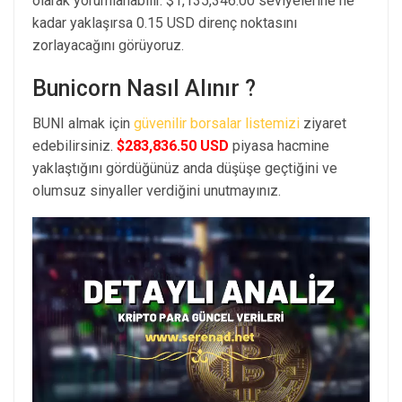
olarak yorumlanabilir. $1,135,346.00 seviyelerine ne
kadar yaklaşırsa 0.15 USD direnç noktasını
zorlayacağını görüyoruz.
Bunicorn Nasıl Alınır ?
BUNI almak için
güvenilir borsalar listemizi
ziyaret
edebilirsiniz.
$283,836.50 USD
piyasa hacmine
yaklaştığını gördüğünüz anda düşüşe geçtiğini ve
olumsuz sinyaller verdiğini unutmayınız.