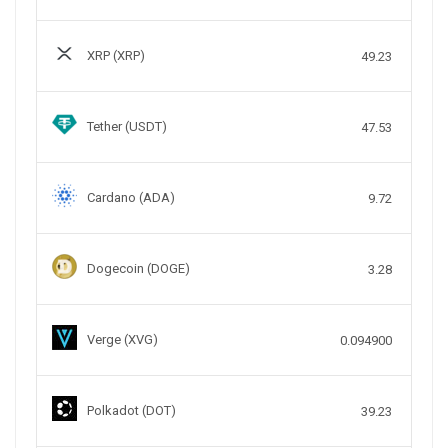
XRP (XRP)
49.23
Tether (USDT)
47.53
Cardano (ADA)
9.72
Dogecoin (DOGE)
3.28
Verge (XVG)
0.094900
Polkadot (DOT)
39.23