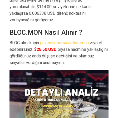
dolar düzeyine gelmesi yeşil ışık olarak
yorumlanabilir. $114.00 seviyelerine ne kadar
yaklaşırsa 0.006338 USD direnç noktasını
zorlayacağını görüyoruz.
BLOC.MON Nasıl Alınır ?
BLOC almak için
güvenilir borsalar listemizi
ziyaret
edebilirsiniz.
$28.50 USD
piyasa hacmine yaklaştığını
gördüğünüz anda düşüşe geçtiğini ve olumsuz
sinyaller verdiğini unutmayınız.