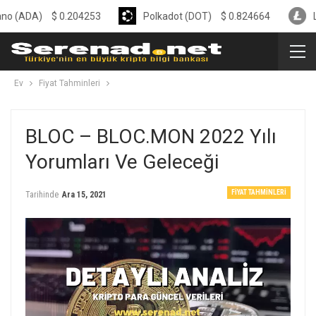
)
$
0.204253
Polkadot (DOT)
$
0.824664
Litecoin 
Ev
Fiyat Tahminleri
BLOC – BLOC.MON 2022 Yılı
Yorumları Ve Geleceği
FIYAT TAHMINLERI
Tarihinde
Ara 15, 2021