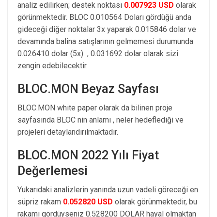
analiz edilirken; destek noktası
0.007923 USD
olarak
görünmektedir. BLOC 0.010564 Doları gördüğü anda
gideceği diğer noktalar 3x yaparak 0.015846 dolar ve
devamında balina satışlarının gelmemesi durumunda
0.026410 dolar (5x) , 0.031692 dolar olarak sizi
zengin edebilecektir.
BLOC.MON Beyaz Sayfası
BLOC.MON white paper olarak da bilinen proje
sayfasında BLOC nin anlamı , neler hedeflediği ve
projeleri detaylandırılmaktadır.
BLOC.MON 2022 Yılı Fiyat
Değerlemesi
Yukarıdaki analizlerin yanında uzun vadeli göreceği en
süpriz rakam
0.052820 USD
olarak görünmektedir, bu
rakamı gördüyseniz 0.528200 DOLAR hayal olmaktan