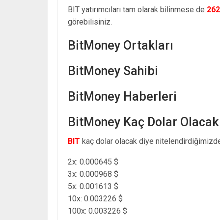
BIT yatırımcıları tam olarak bilinmese de
262
görebilisiniz.
BitMoney Ortakları
BitMoney Sahibi
BitMoney Haberleri
BitMoney Kaç Dolar Olacak
BIT
kaç dolar olacak diye nitelendirdiğimizde
2x: 0.000645 $
3x: 0.000968 $
5x: 0.001613 $
10x: 0.003226 $
100x: 0.003226 $