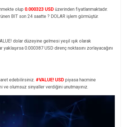
enmekte olup
0.000323 USD
üzerinden fiyatlanmaktadır.
rünen BIT son 24 saatte ? DOLAR işlem görmüştür.
ALUE! dolar düzeyine gelmesi yeşil ışık olarak
ar yaklaşırsa 0.000387 USD direnç noktasını zorlayacağını
aret edebilirsiniz.
#VALUE! USD
piyasa hacmine
i ve olumsuz sinyaller verdiğini unutmayınız.