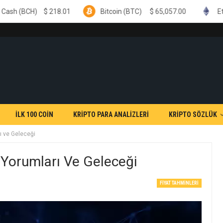
18.01
Bitcoin (BTC)
$
65,057.00
Ethereum (ETH)
İLK 100 COİN
KRİPTO PARA ANALİZLERİ
KRİPTO SÖZLÜK
ı ve Geleceği
 Yorumları Ve Geleceği
FIYAT TAHMINLERI