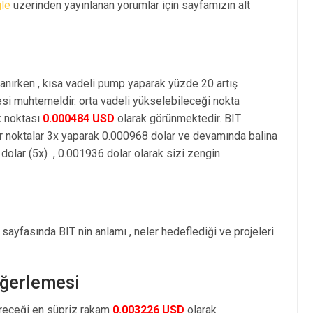
le
üzerinden yayınlanan yorumlar için sayfamızın alt
anırken , kısa vadeli pump yaparak yüzde 20 artış
i muhtemeldir. orta vadeli yükselebileceği nokta
k noktası
0.000484 USD
olarak görünmektedir. BIT
r noktalar 3x yaparak 0.000968 dolar ve devamında balina
olar (5x) , 0.001936 dolar olarak sizi zengin
sayfasında BIT nin anlamı , neler hedeflediği ve projeleri
eğerlemesi
öreceği en süpriz rakam
0.003226 USD
olarak