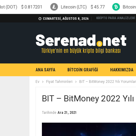
17201
Litecoin (LTC)
$
45.77
Bitcoin Cash (BCH)
$
2
KRİPTO PARA ANALİZLERİ
CUMARTESI, AĞUSTOS 8, 2026
ANA SAYFA
BİTCOİN GRAFİĞİ
HAKKIMIZDA
Ev
Fiyat Tahminleri
BIT – BitMoney 2022 Yılı Yorumlar
BIT – BitMoney 2022 Yılı
Tarihinde
Ara 21, 2021