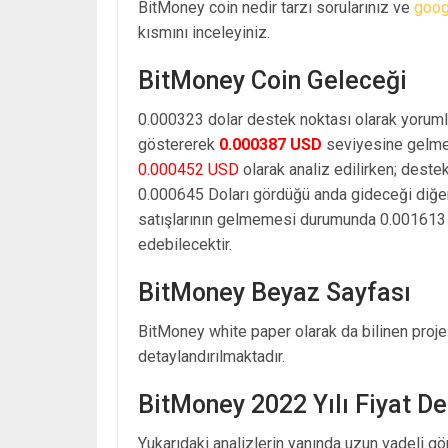
BitMoney coin nedir tarzı sorularınız ve
goog
kısmını inceleyiniz.
BitMoney Coin Geleceği
0.000323 dolar destek noktası olarak yoruml
göstererek
0.000387 USD
seviyesine gelmes
0.000452 USD
olarak analiz edilirken; deste
0.000645 Doları gördüğü anda gideceği diğe
satışlarının gelmemesi durumunda 0.001613 d
edebilecektir.
BitMoney Beyaz Sayfası
BitMoney white paper olarak da bilinen proje 
detaylandırılmaktadır.
BitMoney 2022 Yılı Fiyat D
Yukarıdaki analizlerin yanında uzun vadeli g