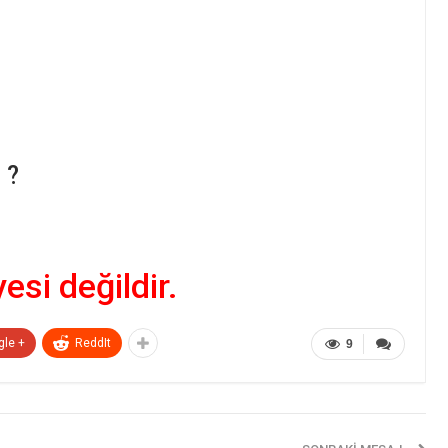
 ?
yesi değildir.
gle +
ReddIt
9