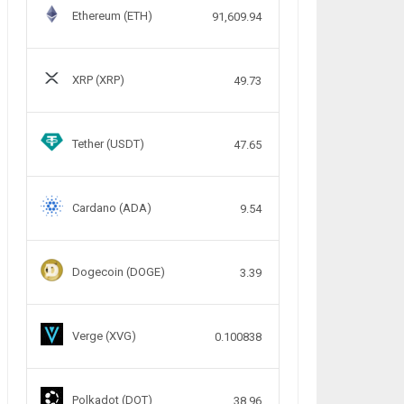
Ethereum (ETH)
91,609.94
XRP (XRP)
49.73
Tether (USDT)
47.65
Cardano (ADA)
9.54
Dogecoin (DOGE)
3.39
Verge (XVG)
0.100838
Polkadot (DOT)
38.96