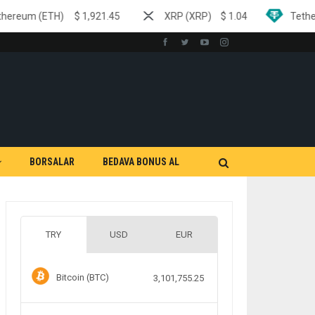
$
1,921.45
XRP (XRP)
$
1.04
Tether (USDT)
$
0.9
BORSALAR
BEDAVA BONUS AL
TRY
USD
EUR
Bitcoin (BTC)
3,101,755.25