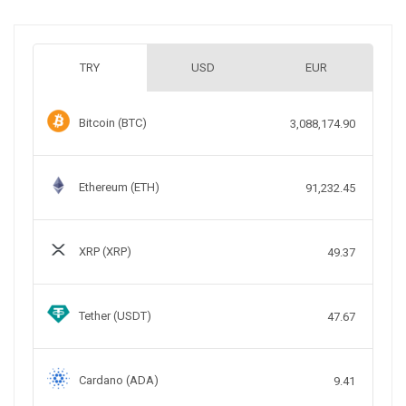
TRY
USD
EUR
Bitcoin (BTC)
3,088,174.90
Ethereum (ETH)
91,232.45
XRP (XRP)
49.37
Tether (USDT)
47.67
Cardano (ADA)
9.41