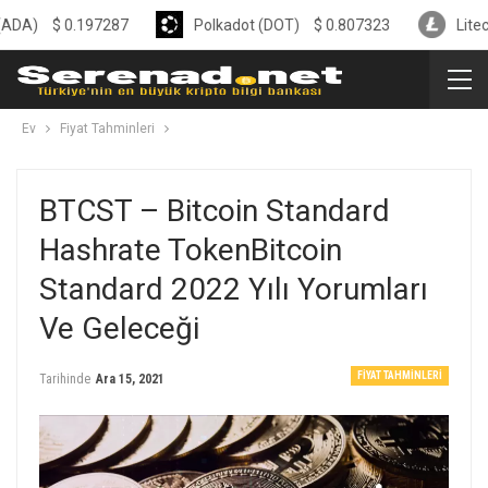
0.197287
Polkadot (DOT)
$
0.807323
Litecoin (LTC)
Ev
Fiyat Tahminleri
BTCST – Bitcoin Standard
Hashrate TokenBitcoin
Standard 2022 Yılı Yorumları
Ve Geleceği
FIYAT TAHMINLERI
Tarihinde
Ara 15, 2021