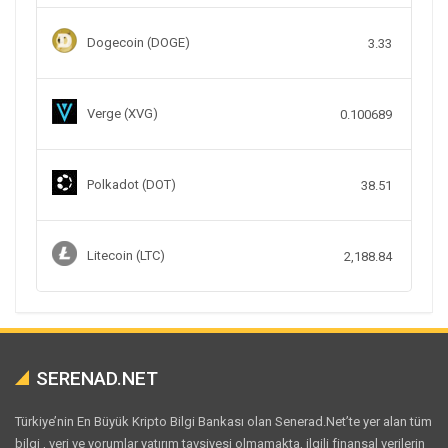
Dogecoin (DOGE)
3.33
Verge (XVG)
0.100689
Polkadot (DOT)
38.51
Litecoin (LTC)
2,188.84
SERENAD.NET
Türkiye’nin En Büyük Kripto Bilgi Bankası olan Senerad.Net’te yer alan tüm
bilgi , veri ve yorumlar yatırım tavsiyesi olmamakta, ilgili finansal verilerin