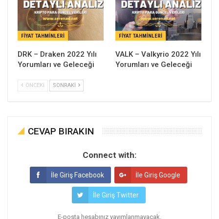
FIYAT TAHMINLERI
FIYAT TAHMINLERI
DRK – Draken 2022 Yılı
VALK – Valkyrio 2022 Yılı
Yorumları ve Geleceği
Yorumları ve Geleceği
ÖNCEKI
SONRAKI
CEVAP BIRAKIN
Connect with:
İle Giriş Facebook
İle Giriş Google
İle Giriş Twitter
E-posta hesabınız yayımlanmayacak.