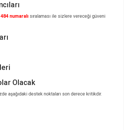
cıları
1484 numaralı
sıralaması ile sizlere vereceği güveni
arı
eri
lar Olacak
zde aşağıdaki destek noktaları son derece kritikdir.