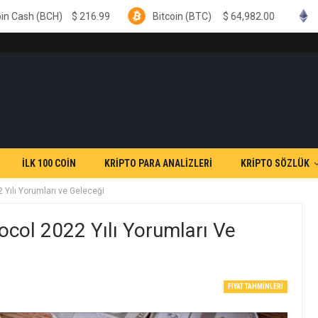
216.99
Bitcoin (BTC)
$
64,982.00
Ethereum (ETH)
İLK 100 COİN
KRİPTO PARA ANALİZLERİ
KRİPTO SÖZLÜK
Yılı Yorumları ve Geleceği
ol 2022 Yılı Yorumları Ve
FIYAT TAHMINLERI