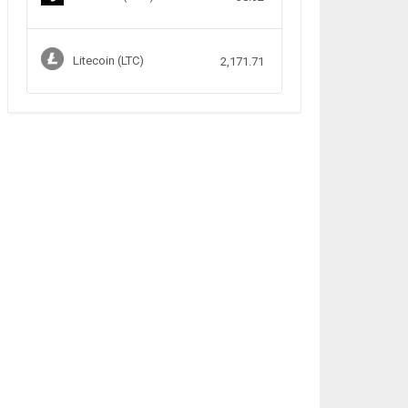
Litecoin (LTC)
2,171.71