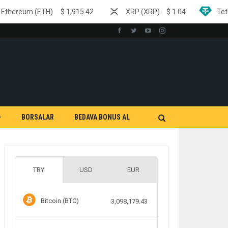
$
1,915.42
XRP (XRP)
$
1.04
Tether (USDT)
$
0.9
BORSALAR
BEDAVA BONUS AL
TRY
USD
EUR
Bitcoin (BTC)
3,098,179.43