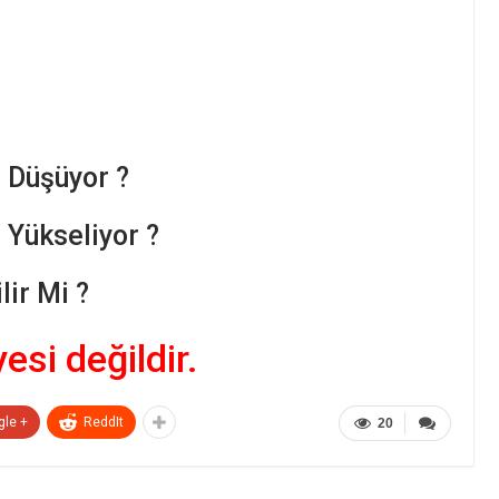
 Düşüyor ?
Yükseliyor ?
ir Mi ?
yesi değildir.
gle +
ReddIt
20