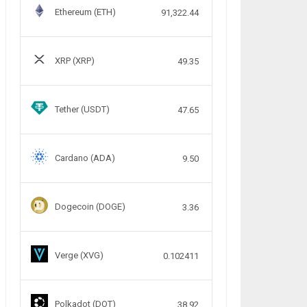
Ethereum (ETH)
91,322.44
XRP (XRP)
49.35
Tether (USDT)
47.65
Cardano (ADA)
9.50
Dogecoin (DOGE)
3.36
Verge (XVG)
0.102411
Polkadot (DOT)
38.92