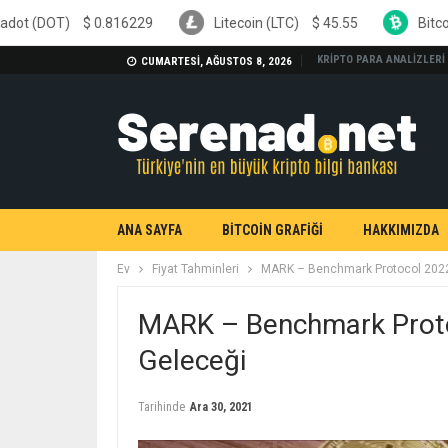
16229
Litecoin (LTC)
$
45.55
Bitcoin Cash (BCH)
$
KRİPTO PARA ANALİZLERİ
CUMARTESI, AĞUSTOS 8, 2026
ANA SAYFA
BİTCOİN GRAFİĞİ
HAKKIMIZDA
Ev
Fiyat Tahminleri
MARK – Benchmark Protocol 2022 
MARK – Benchmark Protoc
Geleceği
Tarihinde
Ara 30, 2021