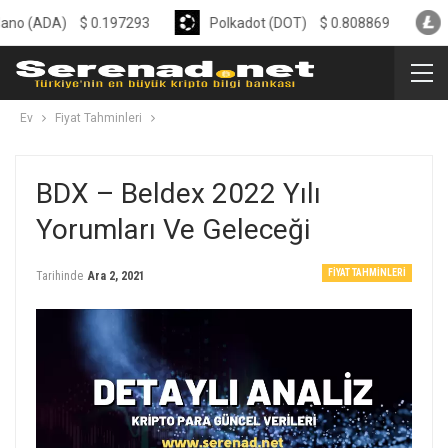
DA)
$
0.197293
Polkadot (DOT)
$
0.808869
Litecoi
Ev
Fiyat Tahminleri
BDX – Beldex 2022 Yılı
Yorumları Ve Geleceği
FIYAT TAHMINLERI
Tarihinde
Ara 2, 2021