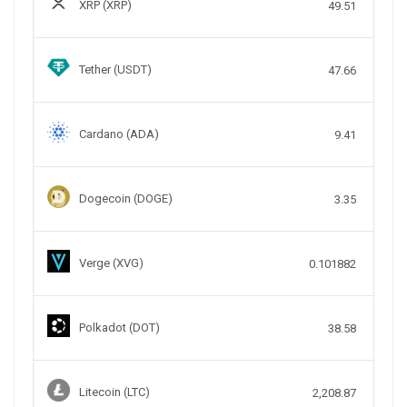
XRP (XRP)
49.51
Tether (USDT)
47.66
Cardano (ADA)
9.41
Dogecoin (DOGE)
3.35
Verge (XVG)
0.101882
Polkadot (DOT)
38.58
Litecoin (LTC)
2,208.87